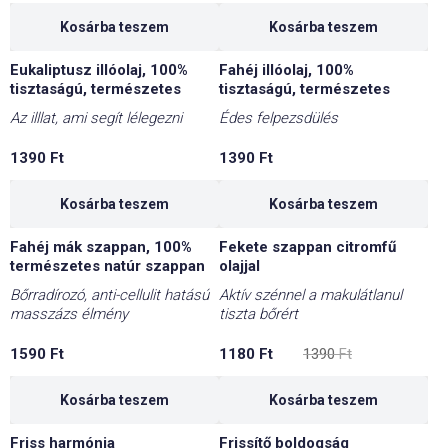
6620 Ft.
5960 Ft.
Kosárba teszem
Kosárba teszem
Eukaliptusz illóolaj, 100%
Fahéj illóolaj, 100%
tisztaságú, természetes
tisztaságú, természetes
Az illlat, ami segít lélegezni
Édes felpezsdülés
1390
Ft
1390
Ft
Kosárba teszem
Kosárba teszem
Fahéj mák szappan, 100%
Fekete szappan citromfű
-15%
természetes natúr szappan
olajjal
Bőrradírozó, anti-cellulit hatású
Aktív szénnel a makulátlanul
masszázs élmény
tiszta bőrért
Original
Current
1590
Ft
1180
Ft
1390
Ft
price
price
was:
is:
1390 Ft.
1180 Ft.
Kosárba teszem
Kosárba teszem
Friss harmónia
Frissítő boldogság