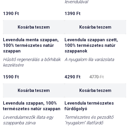
levendulával
1390
Ft
1390
Ft
Kosárba teszem
Kosárba teszem
Levendula menta szappan,
Levendula szappan szett,
-10%
100% természetes natúr
100% természetes natúr
szappan
szappanok
Hűsítő regenerálás a bőrhibák
A nyugalom lila varázslata
kezelésére
Original
Current
1590
Ft
4290
Ft
4770
Ft
price
price
was:
is:
4770 Ft.
4290 Ft.
Kosárba teszem
Kosárba teszem
Levendula szappan, 100%
Levendula természetes
természetes natúr szappan
fürdőgolyó
Levendulamezők illata egy
Természetes és pezsdítő
szappanba zárva
"nyugalom" illatfürdő