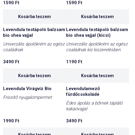
1590
Ft
1590
Ft
Kosárba teszem
Kosárba teszem
Levendula testápoló balzsam
Levendula testápoló balzsam
bio shea vajjal
bio shea vajjal (kicsi)
Univerzális ápolókrém az egész
Univerzális ápolókrém az egész
családnak
családnak kis kiszerelésben
3490
Ft
1190
Ft
Kosárba teszem
Kosárba teszem
Levendula Virágvíz Bio
Levendulamező
fürdőcsokoládé
Frissítő nyugalompermet
Édes ápolás a bőrnek tápláló
kakaóvajjal
1990
Ft
3490
Ft
Kosárba teszem
Kosárba teszem