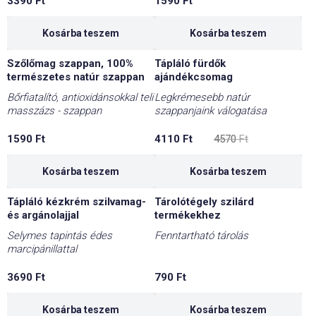
3390
Ft
1590
Ft
Kosárba teszem
Kosárba teszem
Szőlőmag szappan, 100%
Tápláló fürdők
-10%
természetes natúr szappan
ajándékcsomag
Bőrfiatalító, antioxidánsokkal teli
Legkrémesebb natúr
masszázs - szappan
szappanjaink válogatása
Original
Current
1590
Ft
4110
Ft
4570
Ft
price
price
was:
is:
4570 Ft.
4110 Ft.
Kosárba teszem
Kosárba teszem
Tápláló kézkrém szilvamag-
Tárolótégely szilárd
és argánolajjal
termékekhez
Selymes tapintás édes
Fenntartható tárolás
marcipánillattal
3690
Ft
790
Ft
Kosárba teszem
Kosárba teszem