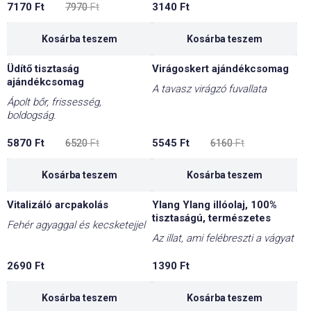
7170
Ft
7970
Ft
3140
Ft
price
price
was:
is:
7970 Ft.
7170 Ft.
Kosárba teszem
Kosárba teszem
Üdítő tisztaság
Virágoskert ajándékcsomag
-10%
-10%
ajándékcsomag
A tavasz virágzó fuvallata
Ápolt bőr, frissesség,
boldogság.
Original
Current
Original
Current
5870
Ft
6520
Ft
5545
Ft
6160
Ft
price
price
price
price
was:
is:
was:
is:
6520 Ft.
5870 Ft.
6160 Ft.
5545 Ft.
Kosárba teszem
Kosárba teszem
Vitalizáló arcpakolás
Ylang Ylang illóolaj, 100%
tisztaságú, természetes
Fehér agyaggal és kecsketejjel
Az illat, ami felébreszti a vágyat
2690
Ft
1390
Ft
Kosárba teszem
Kosárba teszem