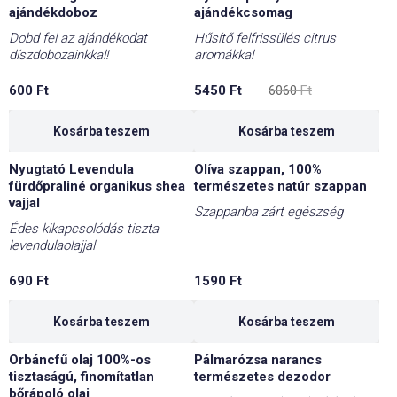
-10%
ajándékdoboz
ajándékcsomag
Dobd fel az ajándékodat
Hűsítő felfrissülés citrus
díszdobozainkkal!
aromákkal
Original
Current
600
Ft
5450
Ft
6060
Ft
price
price
was:
is:
6060 Ft.
5450 Ft.
Kosárba teszem
Kosárba teszem
Nyugtató Levendula
Olíva szappan, 100%
fürdőpraliné organikus shea
természetes natúr szappan
vajjal
Szappanba zárt egészség
Édes kikapcsolódás tiszta
levendulaolajjal
690
Ft
1590
Ft
Kosárba teszem
Kosárba teszem
Orbáncfű olaj 100%-os
Pálmarózsa narancs
tisztaságú, finomítatlan
természetes dezodor
bőrápoló olaj