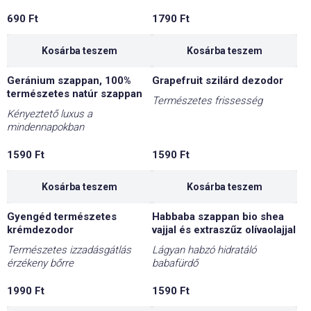
690
Ft
1790
Ft
Kosárba teszem
Kosárba teszem
Geránium szappan, 100%
Grapefruit szilárd dezodor
természetes natúr szappan
Természetes frissesség
Kényeztető luxus a
mindennapokban
1590
Ft
1590
Ft
Kosárba teszem
Kosárba teszem
Gyengéd természetes
Habbaba szappan bio shea
krémdezodor
vajjal és extraszűz olívaolajjal
Természetes izzadásgátlás
Lágyan habzó hidratáló
érzékeny bőrre
babafürdő
1990
Ft
1590
Ft