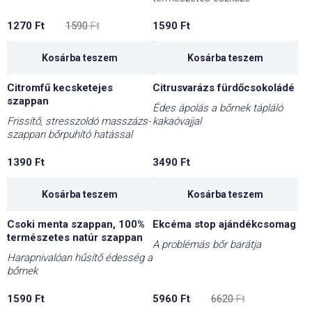
Original
Current
1270
Ft
1590
Ft
1590
Ft
price
price
was:
is:
1590 Ft.
1270 Ft.
Kosárba teszem
Kosárba teszem
Citromfű kecsketejes
Citrusvarázs fürdőcsokoládé
szappan
Édes ápolás a bőrnek tápláló
Frissítő, stresszoldó masszázs-
kakaóvajjal
szappan bőrpuhító hatással
1390
Ft
3490
Ft
Kosárba teszem
Kosárba teszem
Csoki menta szappan, 100%
Ekcéma stop ajándékcsomag
-10%
természetes natúr szappan
A problémás bőr barátja
Harapnivalóan hűsítő édesség a
bőrnek
Original
Current
1590
Ft
5960
Ft
6620
Ft
price
price
was:
is: