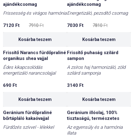
-10%
-10%
ajándékcsomag
ajándékcsomag
Frissesség és virágos harmónia
Energetizáló, pezsdítő csomag
Original
Current
Original
Current
7120
Ft
7910
Ft
7030
Ft
7810
Ft
price
price
price
price
was:
is:
was:
is:
7910 Ft.
7120 Ft.
7810 Ft.
7030 Ft.
Kosárba teszem
Kosárba teszem
Frissítő Narancs fürdőpraliné
Frissítő puhaság szilárd
organikus shea vajjal
sampon
Édes kikapcsolódás
A zsíros haj harmonizáló, zöld
energetizáló narancsolajjal
szilárd samponja
690
Ft
3140
Ft
Kosárba teszem
Kosárba teszem
Geránium fürdőpraliné
Geránium illóolaj, 100%
bőrtápláló kakaóvajjal
tisztaságú, természetes
Fürdőzés szívvel - lélekkel
Az egyensúly és a harmónia
illata