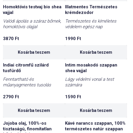
Homoktövis testvaj bio shea
Illatmentes Természetes
vajjal
krémdezodor
Valódi ápolás a száraz bőrnek,
Természetes és kíméletes
homoktövis olajjal
védelem egész nap
3870
Ft
1990
Ft
Kosárba teszem
Kosárba teszem
Indiai citromfű szilárd
Intim mosakodó szappan
tusfürdő
shea vajjal
Fenntartható és
Lágy védelmi vonal a test
műanyagmentes tusolás
számára
2790
Ft
1590
Ft
Kosárba teszem
Kosárba teszem
Jojoba olaj, 100%-os
Kávé narancs szappan, 100%
tisztaságú, finomítatlan
természetes natúr szappan