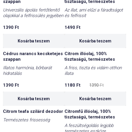
szappan
tisztaságú, természetes
Univerzális ápolás fertőtlenítő
Az illat, ami elűzi a fáradtságot
olajokkal a felfrissülés jegyében
és felfrissít
1390
Ft
1490
Ft
Kosárba teszem
Kosárba teszem
Cédrus narancs kecsketejes
Citrom illóolaj, 100%
-15%
szappan
tisztaságú, természetes
Illatos harmónia, bőrbarát
A friss, tiszta és vidám otthon
hidratálás
illata
Original
Current
1390
Ft
1180
Ft
1390
Ft
price
price
was:
is:
1390 Ft.
1180 Ft.
Kosárba teszem
Kosárba teszem
Citrom teafa szilárd dezodor
Citromfű illóolaj, 100%
-20%
tisztaságú, természetes
Természetes frissesség
A feszültségoldás legjobb
természetes eszköze