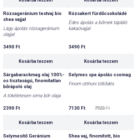
Kosárba teszem
Kosárba teszem
Rózsageránium testvaj bio
Rózsakert fürdőcsokoládé
shea vajjal
Édes ápolás a bőrnek tápláló
Lágy ápolás rózsageránium
kakaóvajjal
olajjal
3490
Ft
3490
Ft
Kosárba teszem
Kosárba teszem
Sárgabarackmag olaj 100%-
Selymes spa ápolás csomag
-10%
os tisztaságú, finomítatlan
Finom otthoni töltődés
bőrápoló olaj
A tökéletesen sima bőr olaja
Original
Current
2390
Ft
7130
Ft
7920
Ft
price
price
was:
is:
7920 Ft.
7130 Ft.
Kosárba teszem
Kosárba teszem
Selymesítő Geránium
Shea vaj, finomított, bio