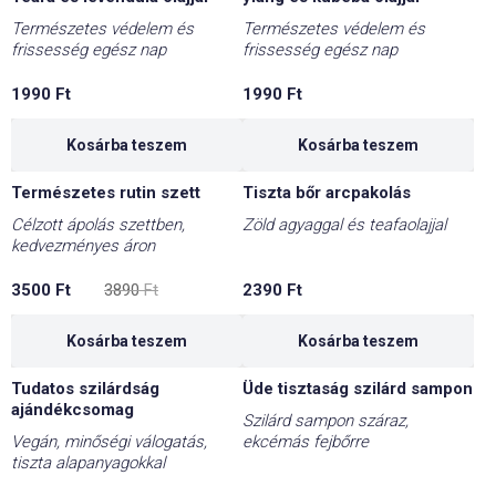
Természetes védelem és
Természetes védelem és
frissesség egész nap
frissesség egész nap
1990
Ft
1990
Ft
Kosárba teszem
Kosárba teszem
Természetes rutin szett
Tiszta bőr arcpakolás
-10%
Célzott ápolás szettben,
Zöld agyaggal és teafaolajjal
kedvezményes áron
Original
Current
3500
Ft
3890
Ft
2390
Ft
price
price
was:
is:
3890 Ft.
3500 Ft.
Kosárba teszem
Kosárba teszem
Tudatos szilárdság
Üde tisztaság szilárd sampon
-10%
ajándékcsomag
Szilárd sampon száraz,
Vegán, minőségi válogatás,
ekcémás fejbőrre
tiszta alapanyagokkal
Original
Current