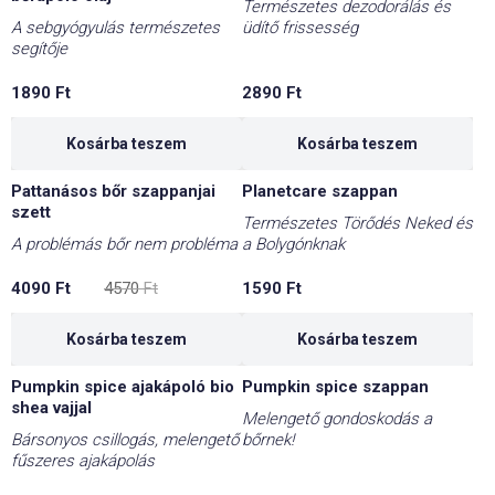
Természetes dezodorálás és
A sebgyógyulás természetes
üdítő frissesség
segítője
1890
Ft
2890
Ft
Kosárba teszem
Kosárba teszem
Pattanásos bőr szappanjai
Planetcare szappan
-11%
szett
Természetes Törődés Neked és
A problémás bőr nem probléma
a Bolygónknak
Original
Current
4090
Ft
4570
Ft
1590
Ft
price
price
was:
is:
4570 Ft.
4090 Ft.
Kosárba teszem
Kosárba teszem
Pumpkin spice ajakápoló bio
Pumpkin spice szappan
-50%
-40%
shea vajjal
Melengető gondoskodás a
Bársonyos csillogás, melengető
bőrnek!
fűszeres ajakápolás
Original
Current
Original
Current