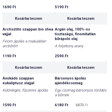
1690
Ft
5190
Ft
Kosárba teszem
Kosárba teszem
Arctisztító szappan bio shea
Argán olaj, 100%-os
vajjal
tisztaságú, finomítatlan
bőrápoló olaj
Finom ápolás a makulátlan
arcbőrért
A folyékony arany
1190
Ft
2590
Ft
Kosárba teszem
Kosárba teszem
Avokádó szappan
Bársonyos ápolás
-10%
eukaliptusz olajjal
ajándékcsomag
Különleges, fűszeres ápolás
Egy csomag bársonyos törődés
a bőrnek
Original
Current
1590
Ft
6180
Ft
6870
Ft
price
price
was:
is: