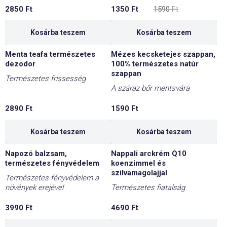
Original
Current
2850
Ft
1350
Ft
1590
Ft
price
price
was:
is:
1590 Ft.
1350 Ft.
Kosárba teszem
Kosárba teszem
Menta teafa természetes
Mézes kecsketejes szappan,
dezodor
100% természetes natúr
szappan
Természetes frissesség
A száraz bőr mentsvára
2890
Ft
1590
Ft
Kosárba teszem
Kosárba teszem
Napozó balzsam,
Nappali arckrém Q10
természetes fényvédelem
koenzimmel és
szilvamagolajjal
Természetes fényvédelem a
növények erejével
Természetes fiatalság
3990
Ft
4690
Ft