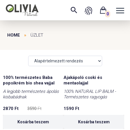
0
HOME
»
ÜZLET
100% természetes Baba
Ajakápoló csoki és
-20%
popsikrém bio shea vajjal
mentaolajjal
A legjobb természetes ápolás
100% NATURAL LIP BALM -
kisbabádnak
Természetes ragyogás
Original
Current
2870
Ft
3590
Ft
1590
Ft
price
price
was:
is:
3590 Ft.
2870 Ft.
Kosárba teszem
Kosárba teszem