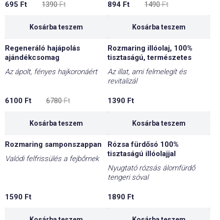
695
Ft
1390
Ft
894
Ft
1490
Ft
price
price
price
price
was:
is:
was:
is:
1390 Ft.
695 Ft.
1490 Ft.
894 Ft.
Kosárba teszem
Kosárba teszem
Regeneráló hajápolás
Rozmaring illóolaj, 100%
-10%
ajándékcsomag
tisztaságú, természetes
Az ápolt, fényes hajkoronáért
Az illat, ami felmelegít és
revitalizál
Original
Current
6100
Ft
6780
Ft
1390
Ft
price
price
was:
is:
6780 Ft.
6100 Ft.
Kosárba teszem
Kosárba teszem
Rozmaring samponszappan
Rózsa fürdősó 100%
tisztaságú illóolajjal
Valódi felfrissülés a fejbőrnek
Nyugtató rózsás álomfürdő
tengeri sóval
1590
Ft
1890
Ft
Kosárba teszem
Kosárba teszem