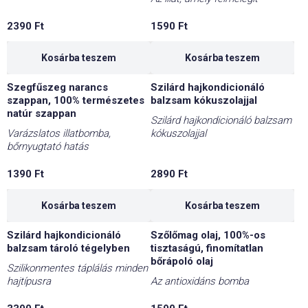
2390
Ft
1590
Ft
Kosárba teszem
Kosárba teszem
Szegfűszeg narancs
Szilárd hajkondicionáló
szappan, 100% természetes
balzsam kókuszolajjal
natúr szappan
Szilárd hajkondicionáló balzsam
Varázslatos illatbomba,
kókuszolajjal
bőrnyugtató hatás
1390
Ft
2890
Ft
Kosárba teszem
Kosárba teszem
Szilárd hajkondicionáló
Szőlőmag olaj, 100%-os
balzsam tároló tégelyben
tisztaságú, finomítatlan
bőrápoló olaj
Szilikonmentes táplálás minden
hajtípusra
Az antioxidáns bomba