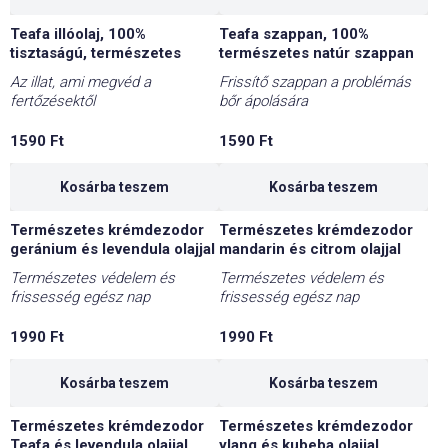
Teafa illóolaj, 100%
Teafa szappan, 100%
tisztaságú, természetes
természetes natúr szappan
Az illat, ami megvéd a
Frissítő szappan a problémás
fertőzésektől
bőr ápolására
1590
Ft
1590
Ft
Kosárba teszem
Kosárba teszem
Természetes krémdezodor
Természetes krémdezodor
geránium és levendula olajjal
mandarin és citrom olajjal
Természetes védelem és
Természetes védelem és
frissesség egész nap
frissesség egész nap
1990
Ft
1990
Ft
Kosárba teszem
Kosárba teszem
Természetes krémdezodor
Természetes krémdezodor
Teafa és levendula olajjal
ylang és kubeba olajjal