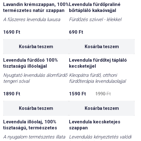
Lavandin krémszappan, 100%
Levendula fürdőpraliné
természetes natúr szappan
bőrtápláló kakaóvajjal
A fűszeres levendula luxusa
Fürdőzés szívvel - lélekkel
1690
Ft
690
Ft
Kosárba teszem
Kosárba teszem
Levendula fürdősó 100%
Levendula fürdőtej tápláló
-20%
tisztaságú illóolajjal
kecsketejjel
Nyugtató levendulás álomfürdő
Kleopátra fürdő, otthoni
tengeri sóval
fürdőterápia levendulaolajjal
Original
Current
1890
Ft
1590
Ft
1990
Ft
price
price
was:
is:
1990 Ft.
1590 Ft.
Kosárba teszem
Kosárba teszem
Levendula illóolaj, 100%
Levendula kecsketejes
tisztaságú, természetes
szappan
A nyugalom természetes illata
Levendulás kényeztetés valódi