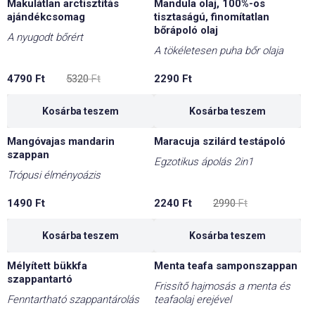
Makulátlan arctisztítás
Mandula olaj, 100%-os
-10%
ajándékcsomag
tisztaságú, finomítatlan
bőrápoló olaj
A nyugodt bőrért
A tökéletesen puha bőr olaja
Original
Current
4790
Ft
5320
Ft
2290
Ft
price
price
was:
is:
5320 Ft.
4790 Ft.
Kosárba teszem
Kosárba teszem
Mangóvajas mandarin
Maracuja szilárd testápoló
-25%
szappan
Egzotikus ápolás 2in1
Trópusi élményoázis
Original
Current
1490
Ft
2240
Ft
2990
Ft
price
price
was:
is:
2990 Ft.
2240 Ft.
Kosárba teszem
Kosárba teszem
Mélyített bükkfa
Menta teafa samponszappan
-15%
szappantartó
Frissítő hajmosás a menta és
Fenntartható szappantárolás
teafaolaj erejével