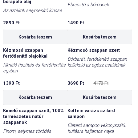
bőrápoló olaj
Ébresztő a bőrödnek
Az aztékok selymesítő kincse
2890
Ft
1490
Ft
Kosárba teszem
Kosárba teszem
Kézmosó szappan
Kézmosó szappan szett
-12%
fertőtlenítő olajokkal
Bőrbarát, fertőtlenítő szappan
Kímélő tisztítás és fertőtlenítés
kollekció az egész családnak
egyben
Original
Current
1390
Ft
3690
Ft
4170
Ft
price
price
was:
is:
4170 Ft.
3690 Ft.
Kosárba teszem
Kosárba teszem
Kímélő szappan szett, 100%
Koffein varázs szilárd
-10%
természetes natúr
sampon
szappanok
Életerő sampon vékonyszálú,
Finom, selymes törődés
hullásra hajlamos hajra