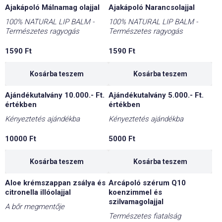
Ajakápoló Málnamag olajjal
Ajakápoló Narancsolajjal
100% NATURAL LIP BALM -
100% NATURAL LIP BALM -
Természetes ragyogás
Természetes ragyogás
1590
Ft
1590
Ft
Kosárba teszem
Kosárba teszem
Ajándékutalvány 10.000.- Ft.
Ajándékutalvány 5.000.- Ft.
értékben
értékben
Kényeztetés ajándékba
Kényeztetés ajándékba
10000
Ft
5000
Ft
Kosárba teszem
Kosárba teszem
Aloe krémszappan zsálya és
Arcápoló szérum Q10
citronella illóolajjal
koenzimmel és
szilvamagolajjal
A bőr megmentője
Természetes fiatalság