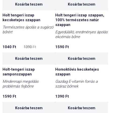
Kosárba teszem
Kosárba teszem
Holt tengeri iszap
Holt tengeri iszap szappan,
-25%
kecsketejes szappan
100% természetes natúr
szappan
Természetes ápolás a sugárzó
bőrért
Egyedülálló, eredményes ápolás
ekcémás bőrre
Original
Current
1040
Ft
1390
Ft
1590
Ft
price
price
was:
is:
1390 Ft.
1040 Ft.
Kosárba teszem
Kosárba teszem
Holt-tengeri iszap
Homoktövis kecsketejes
samponszappan
szappan
Mindennapi megoldás
Gazdag E-vitamin forrás a
problémás fejbőrre
száraz bőrnek
1590
Ft
1390
Ft
Kosárba teszem
Kosárba teszem