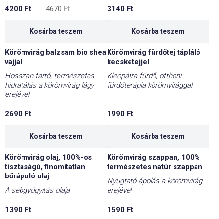
Original
Current
4200
Ft
4670
Ft
3140
Ft
price
price
was:
is:
4670 Ft.
4200 Ft.
Kosárba teszem
Kosárba teszem
Körömvirág balzsam bio shea
Körömvirág fürdőtej tápláló
vajjal
kecsketejjel
Hosszan tartó, természetes
Kleopátra fürdő, otthoni
hidratálás a körömvirág lágy
fürdőterápia körömvirággal
erejével
2690
Ft
1990
Ft
Kosárba teszem
Kosárba teszem
Körömvirág olaj, 100%-os
Körömvirág szappan, 100%
tisztaságú, finomítatlan
természetes natúr szappan
bőrápoló olaj
Nyugtató ápolás a körömvirág
A sebgyógyítás olaja
erejével
1390
Ft
1590
Ft