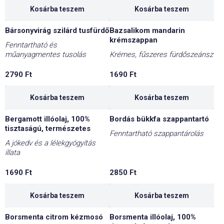
6870 Ft.
6180 Ft.
Kosárba teszem
Kosárba teszem
Bársonyvirág szilárd tusfürdő
Bazsalikom mandarin
krémszappan
Fenntartható és
műanyagmentes tusolás
Krémes, fűszeres fürdőszeánsz
2790
Ft
1690
Ft
Kosárba teszem
Kosárba teszem
Bergamott illóolaj, 100%
Bordás bükkfa szappantartó
tisztaságú, természetes
Fenntartható szappantárolás
A jókedv és a lélekgyógyítás
illata
1690
Ft
2850
Ft
Kosárba teszem
Kosárba teszem
Borsmenta citrom kézmosó
Borsmenta illóolaj, 100%