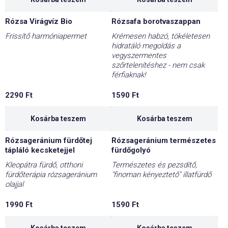
Rózsa Virágvíz Bio
Rózsafa borotvaszappan
Frissítő harmóniapermet
Krémesen habzó, tökéletesen
hidratáló megoldás a
vegyszermentes
szőrtelenítéshez - nem csak
férfiaknak!
2290
Ft
1590
Ft
Kosárba teszem
Kosárba teszem
Rózsageránium fürdőtej
Rózsageránium természetes
tápláló kecsketejjel
fürdőgolyó
Kleopátra fürdő, otthoni
Természetes és pezsdítő,
fürdőterápia rózsageránium
"finoman kényeztető" illatfürdő
olajjal
1990
Ft
1590
Ft