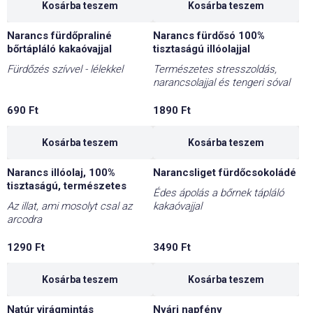
Kosárba teszem
Kosárba teszem
Narancs fürdőpraliné
Narancs fürdősó 100%
bőrtápláló kakaóvajjal
tisztaságú illóolajjal
Fürdőzés szívvel - lélekkel
Természetes stresszoldás,
narancsolajjal és tengeri sóval
690
Ft
1890
Ft
Kosárba teszem
Kosárba teszem
Narancs illóolaj, 100%
Narancsliget fürdőcsokoládé
tisztaságú, természetes
Édes ápolás a bőrnek tápláló
Az illat, ami mosolyt csal az
kakaóvajjal
arcodra
1290
Ft
3490
Ft
Kosárba teszem
Kosárba teszem
Natúr virágmintás
Nyári napfény