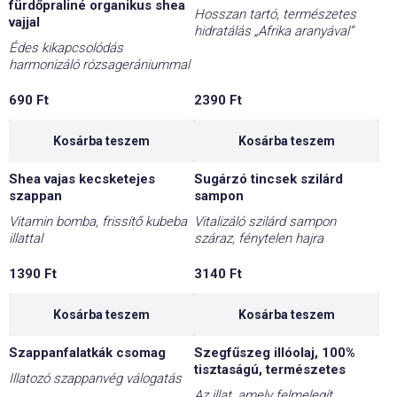
fürdőpraliné organikus shea
Hosszan tartó, természetes
vajjal
hidratálás „Afrika aranyával”
Édes kikapcsolódás
harmonizáló rózsagerániummal
690
Ft
2390
Ft
Kosárba teszem
Kosárba teszem
Shea vajas kecsketejes
Sugárzó tincsek szilárd
szappan
sampon
Vitamin bomba, frissítő kubeba
Vitalizáló szilárd sampon
illattal
száraz, fénytelen hajra
1390
Ft
3140
Ft
Kosárba teszem
Kosárba teszem
Szappanfalatkák csomag
Szegfűszeg illóolaj, 100%
tisztaságú, természetes
Illatozó szappanvég válogatás
Az illat, amely felmelegít