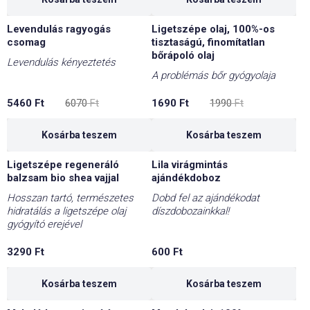
Levendulás ragyogás
Ligetszépe olaj, 100%-os
-10%
-15%
csomag
tisztaságú, finomítatlan
bőrápoló olaj
Levendulás kényeztetés
A problémás bőr gyógyolaja
Original
Current
Original
Current
5460
Ft
6070
Ft
1690
Ft
1990
Ft
price
price
price
price
was:
is:
was:
is:
6070 Ft.
5460 Ft.
1990 Ft.
1690 Ft.
Kosárba teszem
Kosárba teszem
Ligetszépe regeneráló
Lila virágmintás
balzsam bio shea vajjal
ajándékdoboz
Hosszan tartó, természetes
Dobd fel az ajándékodat
hidratálás a ligetszépe olaj
díszdobozainkkal!
gyógyító erejével
3290
Ft
600
Ft
Kosárba teszem
Kosárba teszem