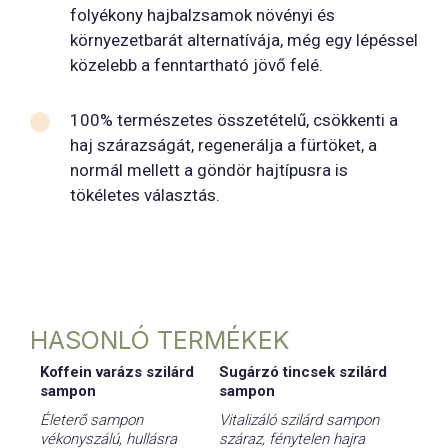
folyékony hajbalzsamok növényi és
környezetbarát alternatívája, még egy lépéssel
közelebb a fenntartható jövő felé.
100% természetes összetételű, csökkenti a
haj szárazságát, regenerálja a fürtöket, a
normál mellett a göndör hajtípusra is
tökéletes választás.
HASONLÓ TERMÉKEK
Koffein varázs szilárd
Sugárzó tincsek szilárd
sampon
sampon
Életerő sampon
Vitalizáló szilárd sampon
vékonyszálú, hullásra
száraz, fénytelen hajra