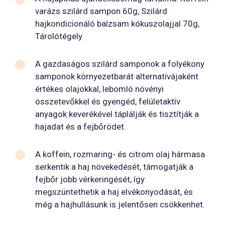
varázs szilárd sampon 60g, Szilárd
hajkondicionáló balzsam kókuszolajjal 70g,
Tárolótégely
A gazdaságos szilárd samponok a folyékony
samponok környezetbarát alternatívájaként
értékes olajokkal, lebomló növényi
összetevőkkel és gyengéd, felületaktív
anyagok keverékével táplálják és tisztítják a
hajadat és a fejbőrödet.
A koffein, rozmaring- és citrom olaj hármasa
serkentik a haj növekedését, támogatják a
fejbőr jobb vérkeringését, így
megszüntethetik a haj elvékonyodását, és
még a hajhullásunk is jelentősen csökkenhet.