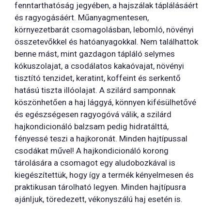
fenntarthatóság jegyében, a hajszálak táplálásáért
és ragyogásáért. Műanyagmentesen,
környezetbarát csomagolásban, lebomló, növényi
összetevőkkel és hatóanyagokkal. Nem találhattok
benne mást, mint gazdagon tápláló selymes
kókuszolajat, a csodálatos kakaóvajat, növényi
tisztító tenzidet, keratint, koffeint és serkentő
hatású tiszta illóolajat. A szilárd samponnak
köszönhetően a haj lággyá, könnyen kifésülhetővé
és egészségesen ragyogóvá válik, a szilárd
hajkondicionáló balzsam pedig hidratálttá,
fényessé teszi a hajkoronát. Minden hajtípussal
csodákat művel! A hajkondicionáló korong
tárolására a csomagot egy aludobozkával is
kiegészítettük, hogy így a termék kényelmesen és
praktikusan tárolható legyen. Minden hajtípusra
ajánljuk, töredezett, vékonyszálú haj esetén is.