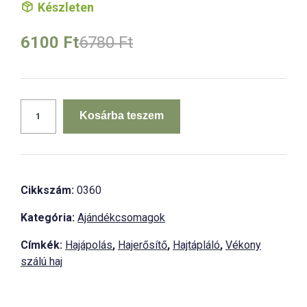
Készleten
Original
Current
6100
Ft
6780
Ft
price
price
was:
is:
6780 Ft.
6100 Ft.
Regeneráló
hajápolás
Kosárba teszem
ajándékcsomag
mennyiség
Cikkszám:
0360
Kategória:
Ajándékcsomagok
Címkék:
Hajápolás
,
Hajerősítő
,
Hajtápláló
,
Vékony
szálú haj