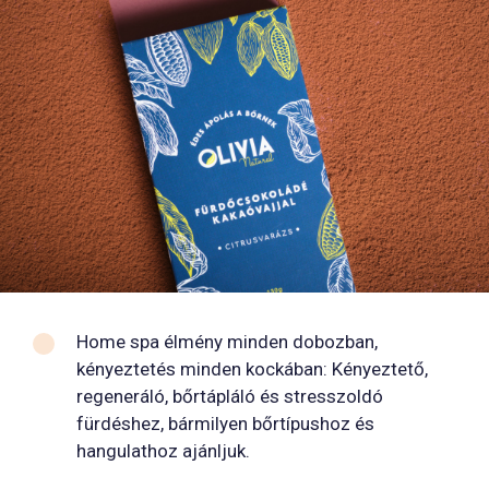
Home spa élmény minden dobozban,
kényeztetés minden kockában: Kényeztető,
regeneráló, bőrtápláló és stresszoldó
fürdéshez, bármilyen bőrtípushoz és
hangulathoz ajánljuk.