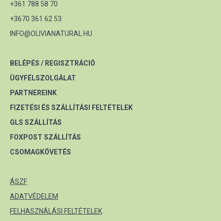
+361 788 58 70
+3670 361 62 53
INFO@OLIVIANATURAL.HU
BELÉPÉS / REGISZTRÁCIÓ
ÜGYFÉLSZOLGÁLAT
PARTNEREINK
FIZETÉSI ÉS SZÁLLÍTÁSI FELTÉTELEK
GLS SZÁLLÍTÁS
FOXPOST SZÁLLÍTÁS
CSOMAGKÖVETÉS
ÁSZF
ADATVÉDELEM
FELHASZNÁLÁSI FELTÉTELEK