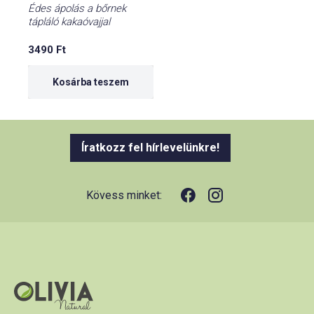
Édes ápolás a bőrnek
tápláló kakaóvajjal
3490
Ft
Kosárba teszem
Íratkozz fel hírlevelünkre!
Kövess minket: