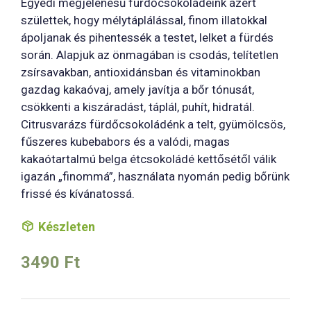
Egyedi megjelenésű fürdőcsokoládéink azért
születtek, hogy mélytáplálással, finom illatokkal
ápoljanak és pihentessék a testet, lelket a fürdés
során. Alapjuk az önmagában is csodás, telítetlen
zsírsavakban, antioxidánsban és vitaminokban
gazdag kakaóvaj, amely javítja a bőr tónusát,
csökkenti a kiszáradást, táplál, puhít, hidratál.
Citrusvarázs fürdőcsokoládénk a telt, gyümölcsös,
fűszeres kubebabors és a valódi, magas
kakaótartalmú belga étcsokoládé kettősétől válik
igazán „finommá”, használata nyomán pedig bőrünk
frissé és kívánatossá.
Készleten
3490
Ft