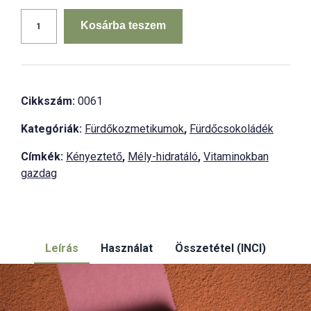
Citrusvarázs
fürdőcsokoládé
Kosárba teszem
mennyiség
Cikkszám:
0061
Kategóriák:
Fürdőkozmetikumok
,
Fürdőcsokoládék
Címkék:
Kényeztető
,
Mély-hidratáló
,
Vitaminokban
gazdag
Leírás
Használat
Összetétel (INCI)