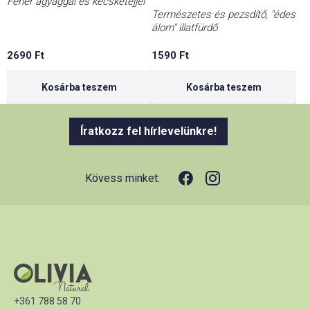
Fehér agyaggal és kecsketejjel
Természetes és pezsdítő, "édes
álom" illatfürdő
2690
Ft
1590
Ft
Kosárba teszem
Kosárba teszem
Íratkozz fel hírlevelünkre!
Kövess minket:
+361 788 58 70