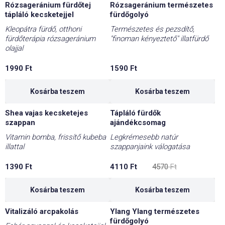
Rózsageránium fürdőtej
Rózsageránium természetes
tápláló kecsketejjel
fürdőgolyó
Kleopátra fürdő, otthoni
Természetes és pezsdítő,
fürdőterápia rózsageránium
"finoman kényeztető" illatfürdő
olajjal
1990
Ft
1590
Ft
Kosárba teszem
Kosárba teszem
Shea vajas kecsketejes
Tápláló fürdők
-10%
szappan
ajándékcsomag
Vitamin bomba, frissítő kubeba
Legkrémesebb natúr
illattal
szappanjaink válogatása
Original
Current
1390
Ft
4110
Ft
4570
Ft
price
price
was:
is:
4570 Ft.
4110 Ft.
Kosárba teszem
Kosárba teszem
Vitalizáló arcpakolás
Ylang Ylang természetes
fürdőgolyó