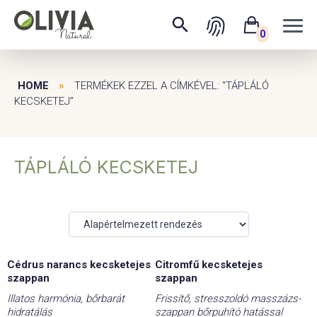
0
HOME
»
TERMÉKEK EZZEL A CÍMKÉVEL: “TÁPLÁLÓ
KECSKETEJ”
TÁPLÁLÓ KECSKETEJ
Cédrus narancs kecsketejes
Citromfű kecsketejes
szappan
szappan
Illatos harmónia, bőrbarát
Frissítő, stresszoldó masszázs-
hidratálás
szappan bőrpuhító hatással