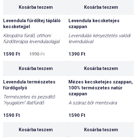
Kosárba teszem
Kosárba teszem
Levendula fürdőtej tápláló
Levendula kecsketejes
-20%
kecsketejjel
szappan
Kleopátra fürdő, otthoni
Levendulás kényeztetés valódi
fürdőterápia levendulaolajjal
levendulával
Original
Current
1590
Ft
1990
Ft
1390
Ft
price
price
was:
is:
1990 Ft.
1590 Ft.
Kosárba teszem
Kosárba teszem
Levendula természetes
Mézes kecsketejes szappan,
fürdőgolyó
100% természetes natúr
szappan
Természetes és pezsdítő
"nyugalom" illatfürdő
A száraz bőr mentsvára
1590
Ft
1590
Ft
Kosárba teszem
Kosárba teszem