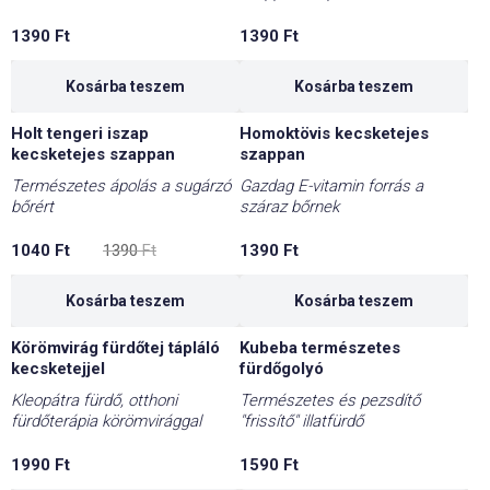
1390
Ft
1390
Ft
Kosárba teszem
Kosárba teszem
Holt tengeri iszap
Homoktövis kecsketejes
-25%
kecsketejes szappan
szappan
Természetes ápolás a sugárzó
Gazdag E-vitamin forrás a
bőrért
száraz bőrnek
Original
Current
1040
Ft
1390
Ft
1390
Ft
price
price
was:
is:
1390 Ft.
1040 Ft.
Kosárba teszem
Kosárba teszem
Körömvirág fürdőtej tápláló
Kubeba természetes
kecsketejjel
fürdőgolyó
Kleopátra fürdő, otthoni
Természetes és pezsdítő
fürdőterápia körömvirággal
"frissítő" illatfürdő
1990
Ft
1590
Ft