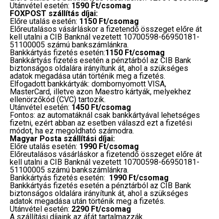
Utánvétel esetén:
1590 Ft/csomag
FOXPOST szállítás díjai:
Előre utalás esetén:
1150 Ft/csomag
Előreutalásos vásárláskor a fizetendő összeget előre át
kell utalni a CIB Banknál vezetett 10700598-66950181-
51100005 számú bankszámlánkra.
Bankkártyás fizetés esetén:
1150 Ft/csomag
Bankkártyás fizetés esetén a pénztárból az CIB Bank
biztonságos oldalára irányítunk át, ahol a szükséges
adatok megadása után történik meg a fizetés.
Elfogadott bankkártyák: dombornyomott VISA,
MasterCard, illetve azon Maestro kártyák, melyekhez
ellenörzőkód (CVC) tartozik.
Utánvétel esetén:
1450 Ft/csomag
Fontos: az automatáknál csak bankkártyával lehetséges
fizetni, ezért abban az esetben válaszd ezt a fizetési
módot, ha ez megoldható számodra.
Magyar Posta szállítási díjai:
Előre utalás esetén:
1990 Ft/csomag
Előreutalásos vásárláskor a fizetendő összeget előre át
kell utalni a CIB Banknál vezetett 10700598-66950181-
51100005 számú bankszámlánkra.
Bankkártyás fizetés esetén:
1990 Ft/csomag
Bankkártyás fizetés esetén a pénztárból az CIB Bank
biztonságos oldalára irányítunk át, ahol a szükséges
adatok megadása után történik meg a fizetés.
Utánvétel esetén:
2290 Ft/csomag
A szállítási díjaink az áfát tartalmazzák.