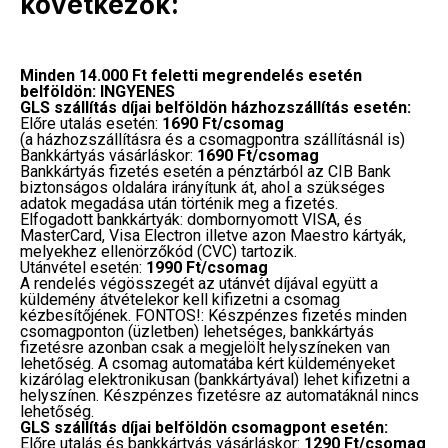
következők:
Minden 14.000 Ft feletti megrendelés esetén
belföldön: INGYENES
GLS szállítás díjai belföldön házhozszállítás esetén:
Előre utalás esetén:
1690 Ft/csomag
(a házhozszállításra és a csomagpontra szállításnál is)
Bankkártyás vásárláskor:
1690 Ft/csomag
Bankkártyás fizetés esetén a pénztárból az CIB Bank
biztonságos oldalára irányítunk át, ahol a szükséges
adatok megadása után történik meg a fizetés.
Elfogadott bankkártyák: dombornyomott VISA, és
MasterCard, Visa Electron illetve azon Maestro kártyák,
melyekhez ellenörzőkód (CVC) tartozik.
Utánvétel esetén:
1990 Ft/csomag
A rendelés végösszegét az utánvét díjával együtt a
küldemény átvételekor kell kifizetni a csomag
kézbesítőjének. FONTOS!: Készpénzes fizetés minden
csomagponton (üzletben) lehetséges, bankkártyás
fizetésre azonban csak a megjelölt helyszíneken van
lehetőség. A csomag automatába kért küldeményeket
kizárólag elektronikusan (bankkártyával) lehet kifizetni a
helyszínen. Készpénzes fizetésre az automatáknál nincs
lehetőség.
GLS szállítás díjai belföldön csomagpont esetén:
Előre utalás és bankkártyás vásárláskor:
1290 Ft/csomag