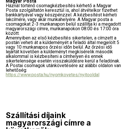
Magyar Posta
Háznál történő csomagkézbesítés kérhető a Magyar
Posta szolgáltatón keresztül is, ahol átvételkor fizethet
bankkártyával vagy készpénzzel. A kézbesítést kérheti
lakcímére, vagy akár munkahelyére. A Magyar posta a
csomagokat 2-3 munkanapon belül szállítja ki a megadott
magyarországi címre, munkanapokon 08:00 és 17:00 óra
között.
Amennyiben az első kézbesítés sikertelen, a címzett a
postán veheti át a küldeményét a feladó által megjelölt 5
vagy 10 munkanapos őrzési időn belül. Az őrzési idő
lejártát követően a küldeményt megkísérelik második
alkalommal is kézbesíteni a címhelyen és ennek
sikertelensége esetén visszaküldésre kerül a feladónak.
A Postai csomagok utánkövetésére az alábbi oldalon van
lehetőség:
https://www.posta.hu/nyomkovetes/nyitooldal
Szállítási díjaink
magyarországi címre a