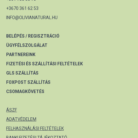
+3670 361 62 53
INFO@OLIVIANATURAL.HU
BELÉPÉS / REGISZTRÁCIÓ
ÜGYFÉLSZOLGÁLAT
PARTNEREINK
FIZETÉSI ÉS SZÁLLÍTÁSI FELTÉTELEK
GLS SZÁLLÍTÁS
FOXPOST SZÁLLÍTÁS
CSOMAGKÖVETÉS
ÁSZF
ADATVÉDELEM
FELHASZNÁLÁSI FELTÉTELEK
BANKI FIZETÉSI TÁJÉKOZTATÓ