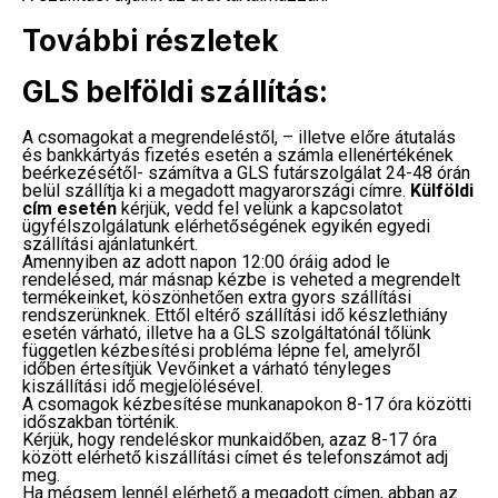
További részletek
GLS belföldi szállítás:
A csomagokat a megrendeléstől, – illetve előre átutalás
és bankkártyás fizetés esetén a számla ellenértékének
beérkezésétől- számítva a GLS futárszolgálat 24-48 órán
belül szállítja ki a megadott magyarországi címre.
Külföldi
cím esetén
kérjük, vedd fel velünk a kapcsolatot
ügyfélszolgálatunk elérhetőségének egyikén egyedi
szállítási ajánlatunkért.
Amennyiben az adott napon 12:00 óráig adod le
rendelésed, már másnap kézbe is veheted a megrendelt
termékeinket, köszönhetően extra gyors szállítási
rendszerünknek. Ettől eltérő szállítási idő készlethiány
esetén várható, illetve ha a GLS szolgáltatónál tőlünk
független kézbesítési probléma lépne fel, amelyről
időben értesítjük Vevőinket a várható tényleges
kiszállítási idő megjelölésével.
A csomagok kézbesítése munkanapokon 8-17 óra közötti
időszakban történik.
Kérjük, hogy rendeléskor munkaidőben, azaz 8-17 óra
között elérhető kiszállítási címet és telefonszámot adj
meg.
Ha mégsem lennél elérhető a megadott címen, abban az