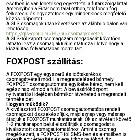
esetben is van lehetőség egyeztetni a futárszolgálattal.
Amennyiben a Futár nem talál otthon, telefonon fog
felkeresni és egyeztetnek egy mindenkinek megfelelő
közös időpontot.
A GLS csomagok után követésére az alábbi oldalon van
lehetőség:
https://gls-group.eu/HU/hu/csomagkovetes
A GLS-től kapott csomagszám megadását követően
látható lesz a csomag aktuális státusza illetve hogy a
kiszállítás folyamatában merre tart.
FOXPOST szállítás:
A FOXPOST egy egyszerű és időtakarékos
csomagátvételi mód. Ha megrendelésed bármely
FOXPOST csomagautomata egyikébe kéred, nem kell
egész nap várnod a futárt. A bevásárlóközpont
nyitvatartási idejében bármikor átveheted a megrendelt
termékeidet.
Hogyan működik?
A kiválasztott FOXPOST csomagautomatába rendelt
csomagokat összekészítjük, majd aznap vagy másnap
átadjuk a FOXPOST munkatársának. Ők az átvételt követő
1-2 munkanapon belül elszállítják a csomagodat a
kiválasztott csomagautomatához. Amint a csomag
megérkezett, a FOXPOST-tól SMS-ben és e-mailben is
érkezik egy értesítés és egy titkos nyitókód. Az