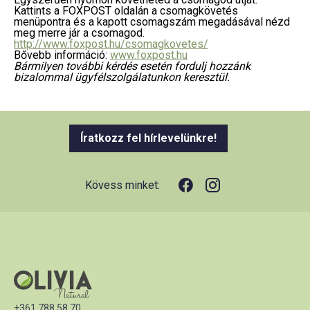
Kattints a FOXPOST oldalán a csomagkövetés
menüpontra és a kapott csomagszám megadásával nézd
meg merre jár a csomagod.
http://www.foxpost.hu/csomagkovetes/
Bővebb információ:
www.foxpost.hu
Bármilyen további kérdés esetén fordulj hozzánk
bizalommal ügyfélszolgálatunkon keresztül.
Íratkozz fel hírlevelünkre!
Kövess minket:
+361 788 58 70