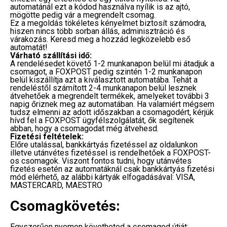
automatánál ezt a kódod használva nyílik is az ajtó,
mögötte pedig vár a megrendelt csomag.
Ez a megoldás tökéletes kényelmet biztosít számodra,
hiszen nincs több sorban állás, adminisztráció és
várakozás. Keresd meg a hozzád legközelebb eső
automatát!
Várható szállítási idő:
A rendelésedet követő 1-2 munkanapon belül mi átadjuk a
csomagot, a FOXPOST pedig szintén 1-2 munkanapon
belül kiszállítja azt a kiválasztott automatába. Tehát a
rendeléstől számított 2-4 munkanapon belül lesznek
átvehetőek a megrendelt termékek, amelyeket további 3
napig őriznek meg az automatában. Ha valamiért mégsem
tudsz elmenni az adott időszakban a csomagodért, kérjük
hívd fel a FOXPOST ügyfélszolgálatát, ők segítenek
abban, hogy a csomagodat még átvehesd.
Fizetési feltételek:
Előre utalással, bankkártyás fizetéssel az oldalunkon
illetve utánvétes fizetéssel is rendelhetőek a FOXPOST-
os csomagok. Viszont fontos tudni, hogy utánvétes
fizetés esetén az automatáknál csak bankkártyás fizetési
mód elérhető, az alábbi kártyák elfogadásával: VISA,
MASTERCARD, MAESTRO
Csomagkövetés:
Egyszerűen nyomon követheted a csomagod útját: