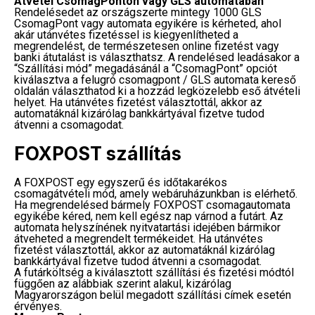
Átvétel CsomagPonton vagy GLS automatában
Rendelésedet az országszerte mintegy 1000 GLS
CsomagPont vagy automata egyikére is kérheted, ahol
akár utánvétes fizetéssel is kiegyenlítheted a
megrendelést, de természetesen online fizetést vagy
banki átutalást is választhatsz. A rendelésed leadásakor a
“Szállítási mód” megadásánál a “CsomagPont” opciót
kiválasztva a felugró csomagpont / GLS automata kereső
oldalán választhatod ki a hozzád legközelebb eső átvételi
helyet. Ha utánvétes fizetést választottál, akkor az
automatáknál kizárólag bankkártyával fizetve tudod
átvenni a csomagodat.
FOXPOST szállítás
A FOXPOST egy egyszerű és időtakarékos
csomagátvételi mód, amely webáruházunkban is elérhető.
Ha megrendelésed bármely FOXPOST csomagautomata
egyikébe kéred, nem kell egész nap várnod a futárt. Az
automata helyszínének nyitvatartási idejében bármikor
átveheted a megrendelt termékeidet. Ha utánvétes
fizetést választottál, akkor az automatáknál kizárólag
bankkártyával fizetve tudod átvenni a csomagodat.
A futárköltség a kiválasztott szállítási és fizetési módtól
függően az alábbiak szerint alakul, kizárólag
Magyarországon belül megadott szállítási címek esetén
érvényes.