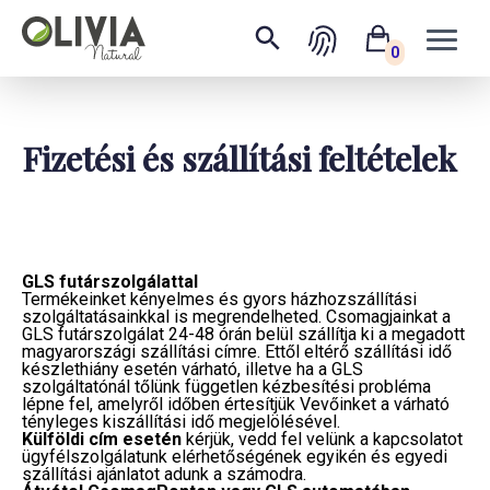
0
Fizetési és szállítási feltételek
GLS futárszolgálattal
Termékeinket kényelmes és gyors házhozszállítási
szolgáltatásainkkal is megrendelheted. Csomagjainkat a
GLS futárszolgálat 24-48 órán belül szállítja ki a megadott
magyarországi szállítási címre. Ettől eltérő szállítási idő
készlethiány esetén várható, illetve ha a GLS
szolgáltatónál tőlünk független kézbesítési probléma
lépne fel, amelyről időben értesítjük Vevőinket a várható
tényleges kiszállítási idő megjelölésével.
Külföldi cím esetén
kérjük, vedd fel velünk a kapcsolatot
ügyfélszolgálatunk elérhetőségének egyikén és egyedi
szállítási ajánlatot adunk a számodra.