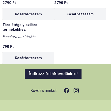
2790
Ft
2790
Ft
Kosárba teszem
Kosárba teszem
Tárolótégely szilárd
termékekhez
Fenntartható tárolás
790
Ft
Kosárba teszem
Íratkozz fel hírlevelünkre!
Kövess minket: