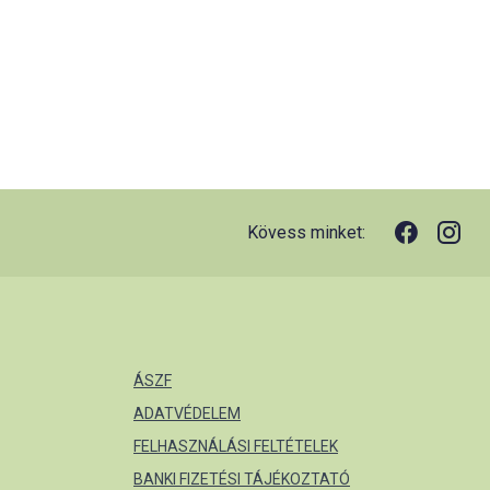
Kövess minket:
ÁSZF
ADATVÉDELEM
FELHASZNÁLÁSI FELTÉTELEK
BANKI FIZETÉSI TÁJÉKOZTATÓ