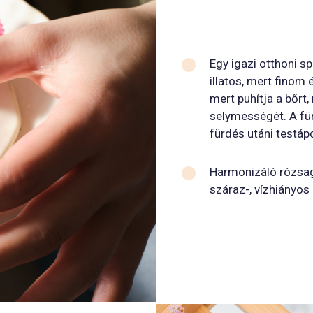
Egy igazi otthoni s
illatos, mert finom 
mert puhítja a bőrt
selymességét. A für
fürdés utáni testápo
Harmonizáló rózsager
száraz-, vízhiányos