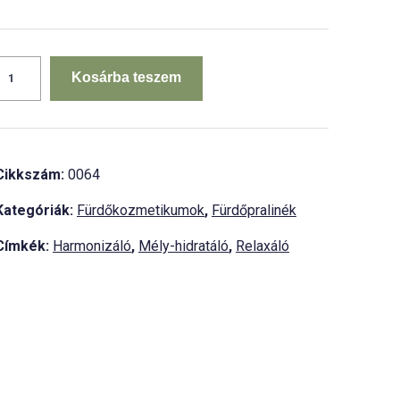
Selymesítő
Geránium
Kosárba teszem
fürdőpraliné
organikus
shea
ajjal
mennyiség
Cikkszám:
0064
Kategóriák:
Fürdőkozmetikumok
,
Fürdőpralinék
Címkék:
Harmonizáló
,
Mély-hidratáló
,
Relaxáló