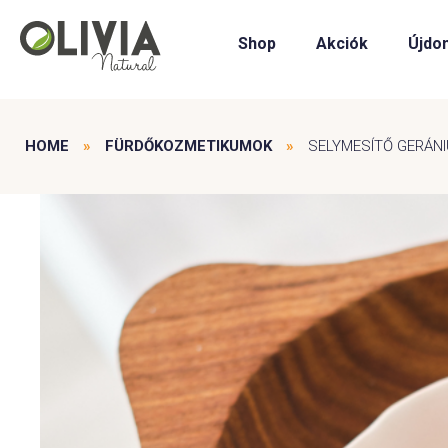
Shop
Akciók
Újdo
HOME
»
FÜRDŐKOZMETIKUMOK
»
SELYMESÍTŐ GERÁN