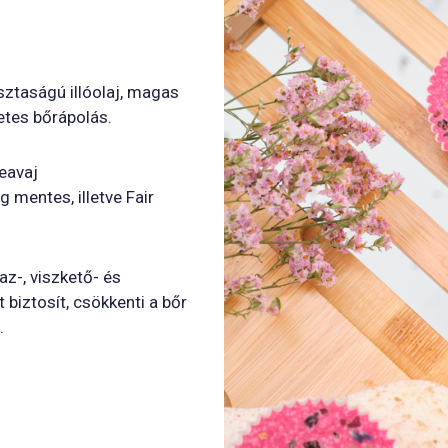
ztaságú illóolaj, magas
etes bőrápolás.
heavaj
g mentes, illetve Fair
az-, viszkető- és
biztosít, csökkenti a bőr
.