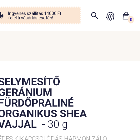
Ingyenes szállítás 14000 Ft
feletti vásárlás esetén!
0
SELYMESÍTŐ
GERÁNIUM
FÜRDŐPRALINÉ
ORGANIKUS SHEA
VAJJAL
- 30 g
ÉDES KIKAPCSOLÓDÁS HARMONIZÁLÓ