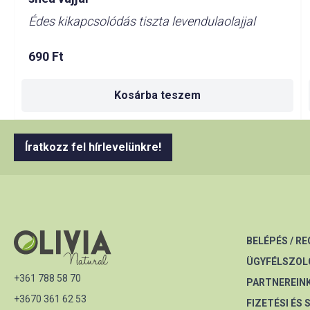
Édes kikapcsolódás tiszta levendulaolajjal
690
Ft
Kosárba teszem
Íratkozz fel hírlevelünkre!
BELÉPÉS / R
ÜGYFÉLSZOL
+361 788 58 70
PARTNEREIN
+3670 361 62 53
FIZETÉSI ÉS 