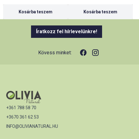
Kosárba teszem
Kosárba teszem
Íratkozz fel hírlevelünkre!
Kövess minket:
+361 788 58 70
+3670 361 62 53
INFO@OLIVIANATURAL.HU