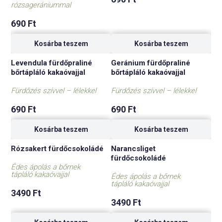
rózsagerániummal
690
Ft
Kosárba teszem
Kosárba teszem
Levendula fürdőpraliné
Geránium fürdőpraliné
bőrtápláló kakaóvajjal
bőrtápláló kakaóvajjal
Fürdőzés szívvel – lélekkel
Fürdőzés szívvel – lélekkel
690
Ft
690
Ft
Kosárba teszem
Kosárba teszem
Rózsakert fürdőcsokoládé
Narancsliget
fürdőcsokoládé
Édes ápolás a bőrnek
tápláló kakaóvajjal
Édes ápolás a bőrnek
tápláló kakaóvajjal
3490
Ft
3490
Ft