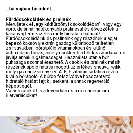
.
..ha vajban fürödnél…
Fürdőcsokoládék és pralinék
Merüljetek el „egy kádfürdőnyi csokoládéban” vagy egy
apró, de annál hatékonyabb pralinéval és élvezzétek a
kakaóvaj természetes mély hidratáló hatását!
Fürdőcsokoládéink és pralinéink egy részének alapját
képező kakaóvaj extrán gazdag különböző telítetlen
zsírsavakban, bőrtápláló vitaminokban és kitűnő
antioxidáns forrás, amely csökkenti a bőr kiszáradását és
javítja annak rugalmasságát. Használata után a bőr
puhasága azonnal érezhető. A csokik és pralinék másik
részének ápoló hatása mögött az értékes sheavaj rejlik,
mely gazdag zsírsav- és A, E, F vitamin tartalma révén
kiváló bőrápoló. A bőrbe felszívódva hosszantartó
hidratáló hatást fejt ki, serkenti a annak regeneráló
képességét.
Válasszátok itt is a levendula és a rózsageránium
illatvariációkat!