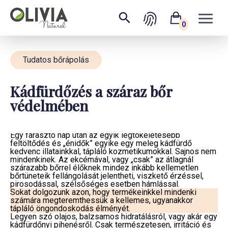
0
Tudatos bőrápolás
Kádfürdőzés a száraz bőr
védelmében
Hogy az ekcéma ne legyen akadály…
Egy fárasztó nap után az egyik legtökéletesebb
feltöltődés és „énidők” egyike egy meleg kádfürdő
kedvenc illatainkkal, tápláló kozmetikumokkal. Sajnos nem
mindenkinek. Az ekcémával, vagy „csak” az átlagnál
szárazabb bőrrel élőknek mindez inkább kellemetlen
bőrtüneteik fellángolását jelentheti, viszkető érzéssel,
pirosodással, szélsőséges esetben hámlással.
Sokat dolgozunk azon, hogy termékeinkkel mindenki
számára megteremthessük a kellemes, ugyanakkor
tápláló öngondoskodás élményét.
Legyen szó olajos, balzsamos hidratálásról, vagy akár egy
kádfürdőnyi pihenésről. Csak természetesen, irritáció és