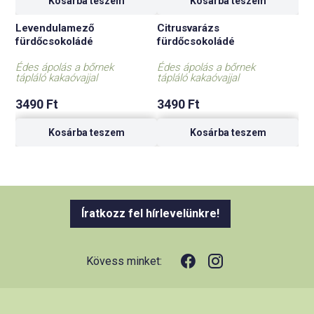
Kosárba teszem
Kosárba teszem
Levendulamező
Citrusvarázs
fürdőcsokoládé
fürdőcsokoládé
Édes ápolás a bőrnek
Édes ápolás a bőrnek
tápláló kakaóvajjal
tápláló kakaóvajjal
3490
Ft
3490
Ft
Kosárba teszem
Kosárba teszem
Íratkozz fel hírlevelünkre!
Kövess minket: