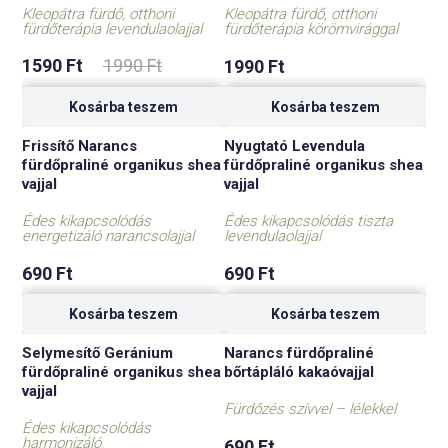
Kleopátra fürdő, otthoni
Kleopátra fürdő, otthoni
fürdőterápia levendulaolajjal
fürdőterápia körömvirággal
Original
Current
1590
Ft
1990
Ft
1990
Ft
price
price
was:
is:
1990 Ft.
1590 Ft.
Kosárba teszem
Kosárba teszem
Frissítő Narancs
Nyugtató Levendula
fürdőpraliné organikus shea
fürdőpraliné organikus shea
vajjal
vajjal
Édes kikapcsolódás
Édes kikapcsolódás tiszta
energetizáló narancsolajjal
levendulaolajjal
690
Ft
690
Ft
Kosárba teszem
Kosárba teszem
Selymesítő Geránium
Narancs fürdőpraliné
fürdőpraliné organikus shea
bőrtápláló kakaóvajjal
vajjal
Fürdőzés szívvel – lélekkel
Édes kikapcsolódás
harmonizáló
690
Ft