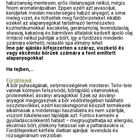
habzóanyag mentesen, erős illatanyagok nélkül, mégis
finom aromaterápiában. Éppen ezért azt javasoljuk,
kerüljetek minden mesterséges habzó anyagot, a sima
meleg vizet, és töltsétek meg fürdővizeteket inkább
ezeket az alapanyagokat tartalmazó természetes
kozmetikumokkal: kecsketej, gerániumolaj, levendulaolaj,
sheavaj, kakaóvaj és bármilyen általatok kedvelt ápoló olaj.
Irritáció nélkül puhítják a bőrt, így a fürdőzés mindenki
számára elérhető, relaxáló spa élmény lehet.
Íme pár ajánlás kifejezetten a száraz, viszkető és
vagy ekcémás bőrűek számára a fent említett
alapanyagokkal:
Ha tejben,…
Fürdőtejek
A bőr puhaságának, selymességének mesterei. Telis-tele
vannak könnyen felszívódó, bőrtápláló vitaminokkal,
proteinekkel, ásványi anyagokkal. Ezek az ásványi
anyagok megegyeznek a bőr védőrétegében található
összetevőkkel, ezért kecsketejporral készült termékeink
alkalmasak a mindennapi használatra és nem szárítják,
viszont tökéletesen táplálják azt. Fontos kiemelni a
gyulladáscsökkentő hatást – megnyugtathatja az allergiás,
ekcémás bőrt, jótékony hatással van a pattanásokra is.
Fürdőtejeinket kétféle illatban ajánljuk: levendula és
rózsageránium verzióban.