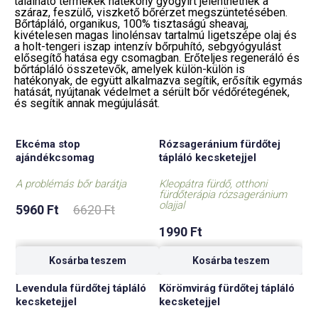
található termékek hatékony gyógyírt jelenthetnek a
száraz, feszülő, viszkető bőrérzet megszüntetésében.
Bőrtápláló, organikus, 100% tisztaságú sheavaj,
kivételesen magas linolénsav tartalmú ligetszépe olaj és
a holt-tengeri iszap intenzív bőrpuhító, sebgyógyulást
elősegítő hatása egy csomagban. Erőteljes regeneráló és
bőrtápláló összetevők, amelyek külön-külön is
hatékonyak, de együtt alkalmazva segítik, erősítik egymás
hatását, nyújtanak védelmet a sérült bőr védőrétegének,
és segítik annak megújulását.
Ekcéma stop
Rózsageránium fürdőtej
-10%
ajándékcsomag
tápláló kecsketejjel
A problémás bőr barátja
Kleopátra fürdő, otthoni
fürdőterápia rózsageránium
Original
Current
olajjal
5960
Ft
6620
Ft
price
price
was:
is:
1990
Ft
6620 Ft.
5960 Ft.
Kosárba teszem
Kosárba teszem
Levendula fürdőtej tápláló
Körömvirág fürdőtej tápláló
-20%
kecsketejjel
kecsketejjel