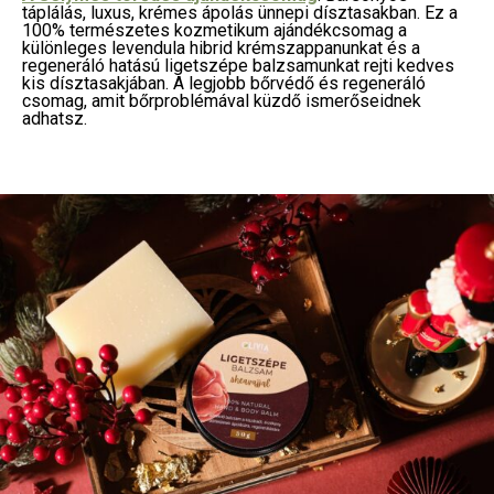
táplálás, luxus, krémes ápolás ünnepi dísztasakban. Ez a
100% természetes kozmetikum ajándékcsomag a
különleges levendula hibrid krémszappanunkat és a
regeneráló hatású ligetszépe balzsamunkat rejti kedves
kis dísztasakjában. A legjobb bőrvédő és regeneráló
csomag, amit bőrproblémával küzdő ismerőseidnek
adhatsz.