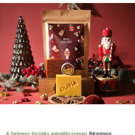
A Selymes törődés ajándékcsomag
: Bársonyos