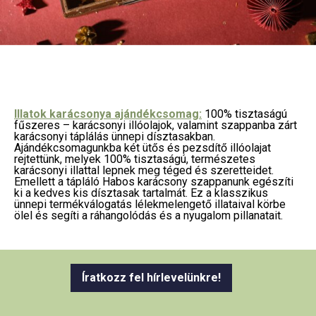
Illatok karácsonya ajándékcsomag:
100% tisztaságú
fűszeres – karácsonyi illóolajok, valamint szappanba zárt
karácsonyi táplálás ünnepi dísztasakban.
Ajándékcsomagunkba két ütős és pezsdítő illóolajat
rejtettünk, melyek 100% tisztaságú, természetes
karácsonyi illattal lepnek meg téged és szeretteidet.
Emellett a tápláló Habos karácsony szappanunk egészíti
ki a kedves kis dísztasak tartalmát. Ez a klasszikus
ünnepi termékválogatás lélekmelengető illataival körbe
ölel és segíti a ráhangolódás és a nyugalom pillanatait.
Íratkozz fel hírlevelünkre!