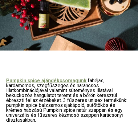
Pumpkin spice ajándékcsomagunk
fahéjas,
kardamomos, szegfűszeges és narancsos
illatkombinációjával valamint süteményes illatával
bekuckozós hangulatot teremt és a bőrön keresztül
ébreszti fel az érzékeket. 3 fűszeres unisex termékünk:
pumpkin spice balzsamos ajakápoló, sütőtökös és
krémes habzású Pumpkin spice natúr szappan és egy
univerzális és fűszeres kézmosó szappan karácsonyi
dísztasakban.