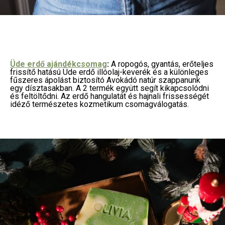
Üde erdő ajándékcsomag
:
A ropogós, gyantás, erőteljes
frissítő hatású Üde erdő illóolaj-keverék és a különleges
fűszeres ápolást biztosító Avokádó natúr szappanunk
egy dísztasakban. A 2 termék együtt segít kikapcsolódni
és feltöltődni. Az erdő hangulatát és hajnali frissességét
idéző természetes kozmetikum csomagválogatás.