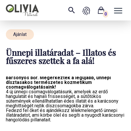
0
Ajánlat
Ünnepi illatáradat – Illatos és
fűszeres szettek a fa alá!
Karácsonyi illatfelhő, fűszeres, selymes ápolás és
bársonyos bőr. Megérkeztek a legújabb, ünnepi
dísztasakos természetes kozmetikum
csomagválogatásaink!
4 új ünnepi csomagválogatásunk, amelyek az erdő
hangulatát és hajnali frissességét, a sütőtökös
sütemények ellenállhatatlan édes illatát és a karácsony
meghittségét rejtik díszcsomagokba zárva.
Fedezd fel őket és ajándékozz lélekmelengető ünnepi
illatáradatot, ami körbe ölel és segíti a nyugodt karácsonyi
hangolódás pillanatait.