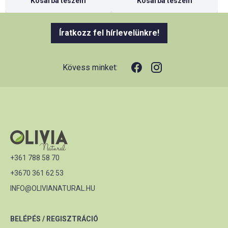
Kosárba teszem
Kosárba teszem
Íratkozz fel hírlevelünkre!
Kövess minket:
+361 788 58 70
+3670 361 62 53
INFO@OLIVIANATURAL.HU
BELÉPÉS / REGISZTRÁCIÓ