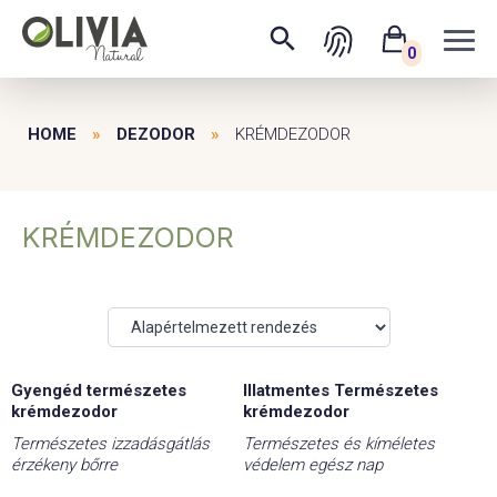
0
HOME
»
DEZODOR
»
KRÉMDEZODOR
KRÉMDEZODOR
Gyengéd természetes
Illatmentes Természetes
krémdezodor
krémdezodor
Természetes izzadásgátlás
Természetes és kíméletes
érzékeny bőrre
védelem egész nap