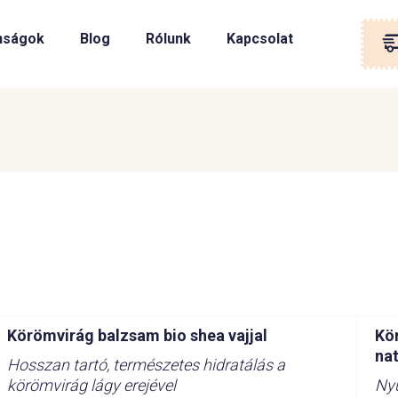
nságok
Blog
Rólunk
Kapcsolat
Körömvirág balzsam bio shea vajjal
Kö
na
Hosszan tartó, természetes hidratálás a
körömvirág lágy erejével
Nyu