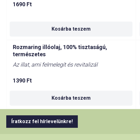
1690
Ft
Kosárba teszem
Rozmaring illóolaj, 100% tisztaságú,
természetes
Az illat, ami felmelegít és revitalizál
1390
Ft
Kosárba teszem
Íratkozz fel hírlevelünkre!