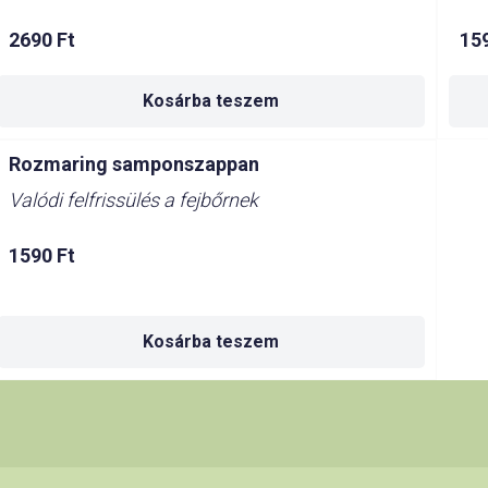
2690
Ft
15
Kosárba teszem
Rozmaring samponszappan
Valódi felfrissülés a fejbőrnek
1590
Ft
Kosárba teszem