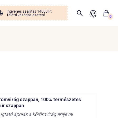
Ingyenes szállítás 14000 Ft
feletti vásárlás esetén!
0
römvirág szappan, 100% természetes
túr szappan
gtató ápolás a körömvirág erejével