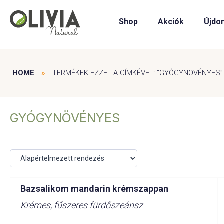
Shop
Akciók
Újdo
HOME
»
TERMÉKEK EZZEL A CÍMKÉVEL: “GYÓGYNÖVÉNYES”
GYÓGYNÖVÉNYES
Bazsalikom mandarin krémszappan
Krémes, fűszeres fürdőszeánsz