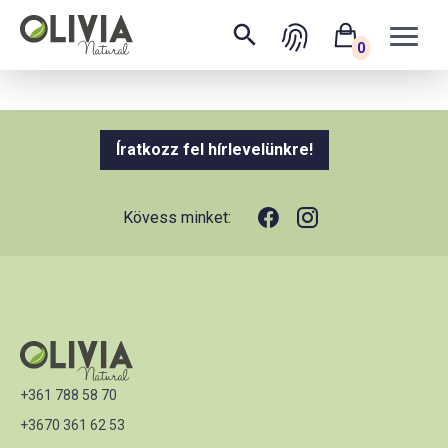
0
Íratkozz fel hírlevelünkre!
Kövess minket:
+361 788 58 70
+3670 361 62 53