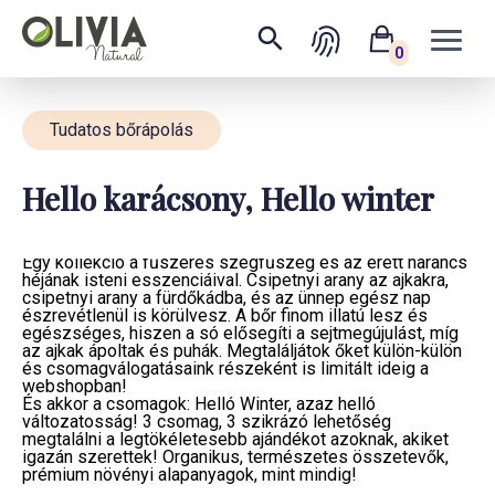
0
Tudatos bőrápolás
Hello karácsony, Hello winter
Vidám és szikrázó kollekció az Olivia Naturaltól
Egy kollekció a fűszeres szegfűszeg és az érett narancs
héjának isteni esszenciáival. Csipetnyi arany az ajkakra,
csipetnyi arany a fürdőkádba, és az ünnep egész nap
észrevétlenül is körülvesz. A bőr finom illatú lesz és
egészséges, hiszen a só elősegíti a sejtmegújulást, míg
az ajkak ápoltak és puhák. Megtaláljátok őket külön-külön
és csomagválogatásaink részeként is limitált ideig a
webshopban!
És akkor a csomagok: Helló Winter, azaz helló
változatosság! 3 csomag, 3 szikrázó lehetőség
megtalálni a legtökéletesebb ajándékot azoknak, akiket
igazán szerettek! Organikus, természetes összetevők,
prémium növényi alapanyagok, mint mindig!