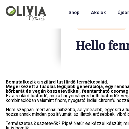
Shop
Akciók
Újdo
Tudatos bőrápolás
Hello fen
Bemutatkozik a szilárd tusfürdő termékcsalád.
Megérkezett a tusolás legújabb generációja, egy rendhagy
bőrbarát és vegán összetevőkkel, fenntartható csomag
Ez a szilárd tusfürdő, ami a hagyományos bolti tusfürdők ve
kombinációban valamint finom, nyugtató indiai citromfű hozz
Nem szappan, mert annál habzóbb, selymesebb, egyesíti a tus
hozza annak minden pozitívumát: az illatok erősebbek, vibrál
Természetes összetevők? Pipa! Natúr és kézzel készült, min
le is bomlik.