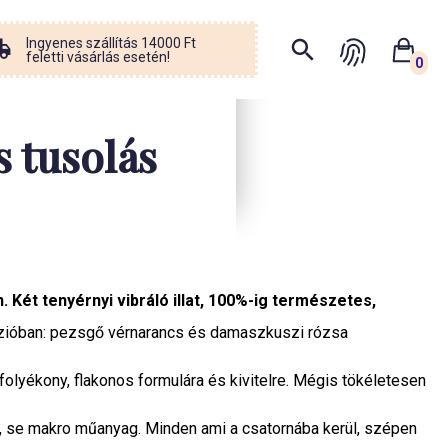
Ingyenes szállítás 14000 Ft
feletti vásárlás esetén!
0
s tusolás
 Két tenyérnyi vibráló illat, 100%-ig természetes,
verzióban: pezsgő vérnarancs és damaszkuszi rózsa
lyékony, flakonos formulára és kivitelre. Mégis tökéletesen
o, se makro műanyag. Minden ami a csatornába kerül, szépen