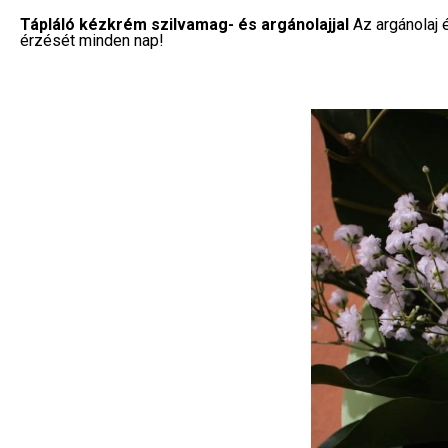
Tápláló kézkrém szilvamag- és argánolajjal
Az argánolaj 
érzését minden nap!