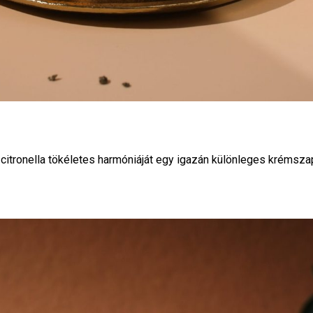
 citronella tökéletes harmóniáját egy igazán különleges krémsz