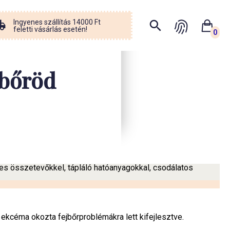
Ingyenes szállítás 14000 Ft
feletti vásárlás esetén!
0
 bőröd
es összetevőkkel, tápláló hatóanyagokkal, csodálatos
ekcéma okozta fejbőrproblémákra lett kifejlesztve.