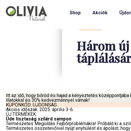
Shop
Akciók
Újdo
Ajánlat
Három új 
táplálásár
Itt az idő, hogy bőröd és hajad a kényeztetés középpontjába
illatokkal és 30% kedvezménnyel várnak!
KUPONKÓD: UJDONSAG
Akciós időszak: 2025. április 3-6.
ÚJ TERMÉKEK:
Üde tisztaság szilárd sampon
Természetes Megoldás Fejbőrproblémákra! Próbáld ki a szilá
Természetes összetevőivel nyújt enyhülést és ápolást, hogy