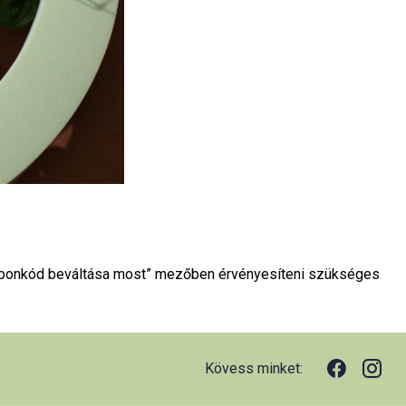
kuponkód beváltása most” mezőben érvényesíteni szükséges
Kövess minket: