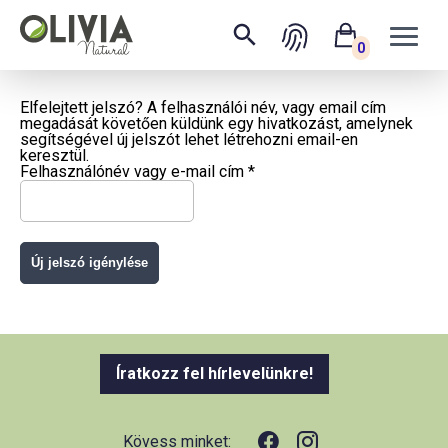
0
Elfelejtett jelszó? A felhasználói név, vagy email cím
megadását követően küldünk egy hivatkozást, amelynek
segítségével új jelszót lehet létrehozni email-en
keresztül.
Kötelező
Felhasználónév vagy e-mail cím
*
Új jelszó igénylése
Íratkozz fel hírlevelünkre!
Kövess minket: