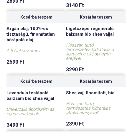
2890
Ft
3140
Ft
Kosárba teszem
Kosárba teszem
Argán olaj, 100%-os
Ligetszépe regeneráló
tisztaságú, finomítatlan
balzsam bio shea vajjal
bőrápoló olaj
Hosszan tartó,
természetes hidratálás a
A folyékony arany
ligetszépe olaj gyógyító
erejével
2590
Ft
3290
Ft
Kosárba teszem
Kosárba teszem
Levendula testápoló
Shea vaj, finomított, bio
balzsam bio shea vajjal
Hosszan tartó,
természetes hidratálás
Univerzális ápolókrém az
„Afrika aranyával”
egész családnak
2390
Ft
3490
Ft