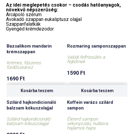
Az idei meglepetés csokor – csodás hatóanyagok,
növekvő népszerűség:
Arcápoló szérum
Avokadó szappan eukaliptusz olajjal
Szappanfalatkák
Gyengéd krémdezodor
Bazsalikom mandarin
Rozmaring samponszappan
krémszappan
Valódi felfrissülés a
fejbőrnek
Krémes, fűszeres
fürdőszeánsz
1590
Ft
1690
Ft
Kosárba teszem
Kosárba teszem
Szilárd hajkondicionáló
Koffein varázs szilárd
balzsam kókuszolajjal
sampon
Szilárd hajkondicionáló
Életerő sampon
balzsam kókuszolajjal
vékonyszálú, hullásra
hajlamos hajra