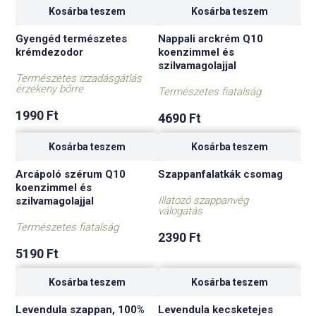
Kosárba teszem
Kosárba teszem
Gyengéd természetes
Nappali arckrém Q10
krémdezodor
koenzimmel és
szilvamagolajjal
Természetes izzadásgátlás
érzékeny bőrre
Természetes fiatalság
1990
Ft
4690
Ft
Kosárba teszem
Kosárba teszem
Arcápoló szérum Q10
Szappanfalatkák csomag
koenzimmel és
Illatozó szappanvég
szilvamagolajjal
válogatás
Természetes fiatalság
2390
Ft
5190
Ft
Kosárba teszem
Kosárba teszem
Levendula szappan, 100%
Levendula kecsketejes