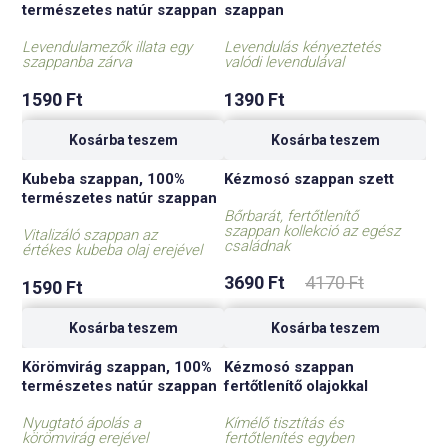
természetes natúr szappan
szappan
Levendulamezők illata egy
Levendulás kényeztetés
szappanba zárva
valódi levendulával
1590
Ft
1390
Ft
Kosárba teszem
Kosárba teszem
Kubeba szappan, 100%
Kézmosó szappan szett
-12%
természetes natúr szappan
Bőrbarát, fertőtlenítő
szappan kollekció az egész
Vitalizáló szappan az
családnak
értékes kubeba olaj erejével
Original
Current
3690
Ft
4170
Ft
price
price
1590
Ft
was:
is:
4170 Ft.
3690 Ft.
Kosárba teszem
Kosárba teszem
Körömvirág szappan, 100%
Kézmosó szappan
természetes natúr szappan
fertőtlenítő olajokkal
Nyugtató ápolás a
Kímélő tisztítás és
körömvirág erejével
fertőtlenítés egyben