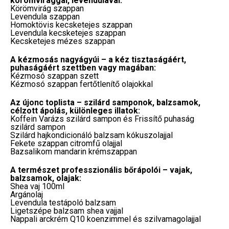
körömvirággal, levendulával:
Körömvirág szappan
Levendula szappan
Homoktövis kecsketejes szappan
Levendula kecsketejes szappan
Kecsketejes mézes szappan
A kézmosás nagyágyúi – a kéz tisztaságáért,
puhaságáért szettben vagy magában:
Kézmosó szappan szett
Kézmosó szappan fertőtlenítő olajokkal
Az újonc toplista – szilárd samponok, balzsamok,
célzott ápolás, különleges illatok:
Koffein Varázs szilárd sampon és Frissítő puhaság
szilárd sampon
Szilárd hajkondicionáló balzsam kókuszolajjal
Fekete szappan citromfű olajjal
Bazsalikom mandarin krémszappan
A természet professzionális bőrápolói – vajak,
balzsamok, olajak:
Shea vaj 100ml
Argánolaj
Levendula testápoló balzsam
Ligetszépe balzsam shea vajjal
Nappali arckrém Q10 koenzimmel és szilvamagolajjal