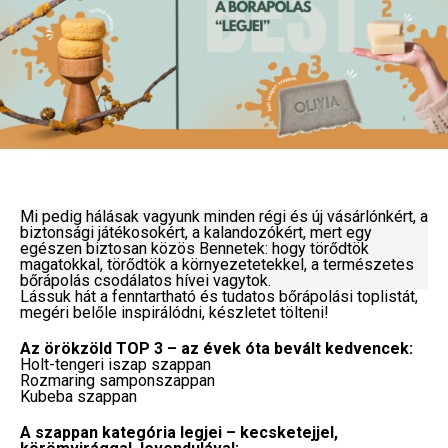
Mi pedig hálásak vagyunk minden régi és új vásárlónkért, a
biztonsági játékosokért, a kalandozókért, mert egy
egészen biztosan közös Bennetek: hogy törődtök
magatokkal, törődtök a környezetetekkel, a természetes
bőrápolás csodálatos hívei vagytok.
Lássuk hát a fenntartható és tudatos bőrápolási toplistát,
megéri belőle inspirálódni, készletet tölteni!
Az örökzöld TOP 3 – az évek óta bevált kedvencek:
Holt-tengeri iszap szappan
Rozmaring samponszappan
Kubeba szappan
A szappan kategória legjei – kecsketejjel,