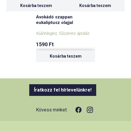
Kosárba teszem
Kosárba teszem
Avokádó szappan
eukaliptusz olajjal
Különleges, fűszeres ápolás
1590
Ft
Kosárba teszem
Íratkozz fel hírlevelünkre!
Kövess minket: