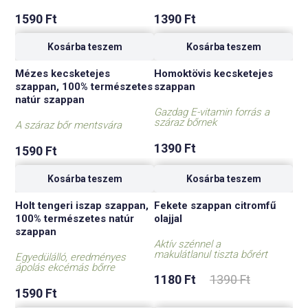
1590
Ft
1390
Ft
Kosárba teszem
Kosárba teszem
Mézes kecsketejes
Homoktövis kecsketejes
szappan, 100% természetes
szappan
natúr szappan
Gazdag E-vitamin forrás a
száraz bőrnek
A száraz bőr mentsvára
1390
Ft
1590
Ft
Kosárba teszem
Kosárba teszem
Holt tengeri iszap szappan,
Fekete szappan citromfű
-15%
100% természetes natúr
olajjal
szappan
Aktív szénnel a
makulátlanul tiszta bőrért
Egyedülálló, eredményes
ápolás ekcémás bőrre
Original
Current
1180
Ft
1390
Ft
price
price
was:
is:
1590
Ft
1390 Ft.
1180 Ft.