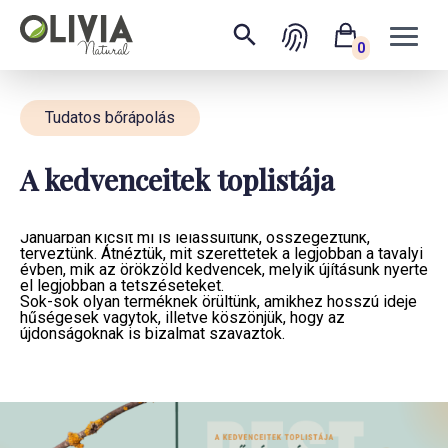
0
Tudatos bőrápolás
A kedvenceitek toplistája
A fenntartható és tudatos bőrápolás „legjei”
Januárban kicsit mi is lelassultunk, összegeztünk,
terveztünk. Átnéztük, mit szerettetek a legjobban a tavalyi
évben, mik az örökzöld kedvencek, melyik újításunk nyerte
el legjobban a tetszéseteket.
Sok-sok olyan terméknek örültünk, amikhez hosszú ideje
hűségesek vagytok, illetve köszönjük, hogy az
újdonságoknak is bizalmat szavaztok.