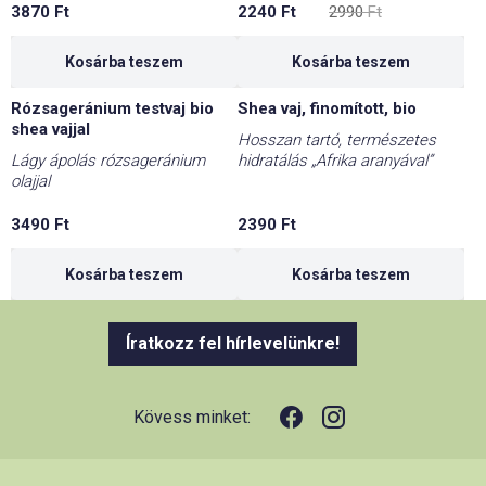
3870
Ft
2240
Ft
2990
Ft
price
price
was:
is:
2990 Ft.
2240 Ft.
Kosárba teszem
Kosárba teszem
Rózsageránium testvaj bio
Shea vaj, finomított, bio
shea vajjal
Hosszan tartó, természetes
Lágy ápolás rózsageránium
hidratálás „Afrika aranyával”
olajjal
3490
Ft
2390
Ft
Kosárba teszem
Kosárba teszem
Íratkozz fel hírlevelünkre!
Kövess minket: