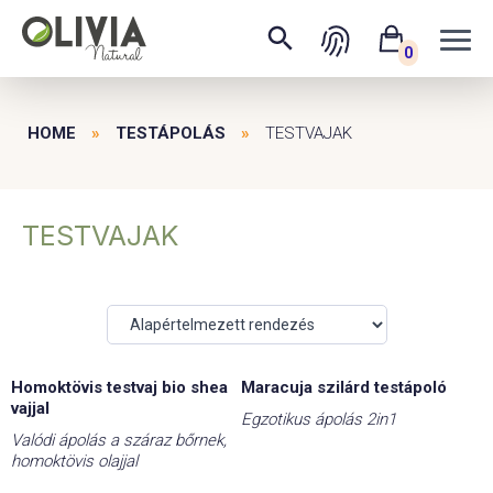
0
HOME
»
TESTÁPOLÁS
»
TESTVAJAK
TESTVAJAK
Homoktövis testvaj bio shea
Maracuja szilárd testápoló
-25%
vajjal
Egzotikus ápolás 2in1
Valódi ápolás a száraz bőrnek,
homoktövis olajjal
Original
Current