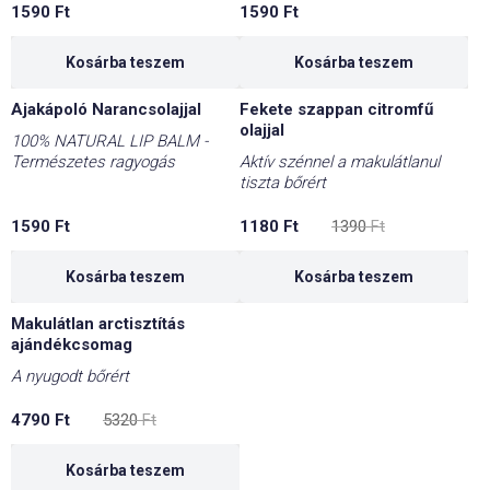
1590
Ft
1590
Ft
Kosárba teszem
Kosárba teszem
Ajakápoló Narancsolajjal
Fekete szappan citromfű
-15%
olajjal
100% NATURAL LIP BALM -
Természetes ragyogás
Aktív szénnel a makulátlanul
tiszta bőrért
Original
Current
1590
Ft
1180
Ft
1390
Ft
price
price
was:
is:
1390 Ft.
1180 Ft.
Kosárba teszem
Kosárba teszem
Makulátlan arctisztítás
-10%
ajándékcsomag
A nyugodt bőrért
Original
Current
4790
Ft
5320
Ft
price
price
was:
is:
5320 Ft.
4790 Ft.
Kosárba teszem