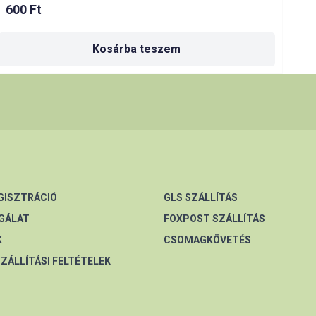
600
Ft
Kosárba teszem
EGISZTRÁCIÓ
GLS SZÁLLÍTÁS
GÁLAT
FOXPOST SZÁLLÍTÁS
K
CSOMAGKÖVETÉS
SZÁLLÍTÁSI FELTÉTELEK