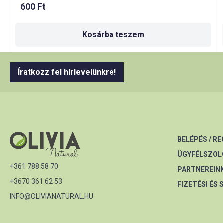
600
Ft
Kosárba teszem
Íratkozz fel hírlevelünkre!
BELÉPÉS / R
ÜGYFÉLSZOL
+361 788 58 70
PARTNEREIN
+3670 361 62 53
FIZETÉSI ÉS 
INFO@OLIVIANATURAL.HU