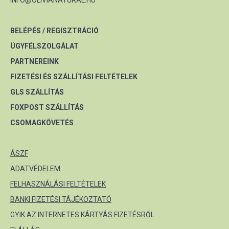
INFO@OLIVIANATURAL.HU
BELÉPÉS / REGISZTRÁCIÓ
ÜGYFÉLSZOLGÁLAT
PARTNEREINK
FIZETÉSI ÉS SZÁLLÍTÁSI FELTÉTELEK
GLS SZÁLLÍTÁS
FOXPOST SZÁLLÍTÁS
CSOMAGKÖVETÉS
ÁSZF
ADATVÉDELEM
FELHASZNÁLÁSI FELTÉTELEK
BANKI FIZETÉSI TÁJÉKOZTATÓ
GYIK AZ INTERNETES KÁRTYÁS FIZETÉSRŐL