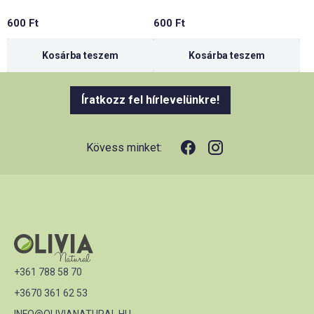
600
Ft
600
Ft
Kosárba teszem
Kosárba teszem
Íratkozz fel hírlevelünkre!
Kövess minket:
+361 788 58 70
+3670 361 62 53