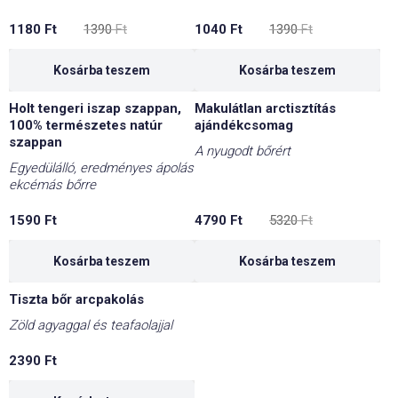
Original
Current
Original
Current
1180
Ft
1390
Ft
1040
Ft
1390
Ft
price
price
price
price
was:
is:
was:
is:
1390 Ft.
1180 Ft.
1390 Ft.
1040 Ft.
Kosárba teszem
Kosárba teszem
Holt tengeri iszap szappan,
Makulátlan arctisztítás
-10%
100% természetes natúr
ajándékcsomag
szappan
A nyugodt bőrért
Egyedülálló, eredményes ápolás
ekcémás bőrre
Original
Current
1590
Ft
4790
Ft
5320
Ft
price
price
was:
is:
5320 Ft.
4790 Ft.
Kosárba teszem
Kosárba teszem
Tiszta bőr arcpakolás
Zöld agyaggal és teafaolajjal
2390
Ft