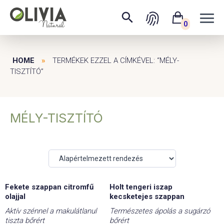
0
HOME
»
TERMÉKEK EZZEL A CÍMKÉVEL: “MÉLY-
TISZTÍTÓ”
MÉLY-TISZTÍTÓ
Fekete szappan citromfű
Holt tengeri iszap
-15%
-25%
olajjal
kecsketejes szappan
Aktív szénnel a makulátlanul
Természetes ápolás a sugárzó
tiszta bőrért
bőrért