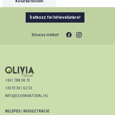
Kosárba teszem
Íratkozz fel hírlevelünkre!
Kövess minket:
+361 788 58 70
+3670 361 62 53
INFO@OLIVIANATURAL.HU
BELÉPÉS / REGISZTRÁCIÓ