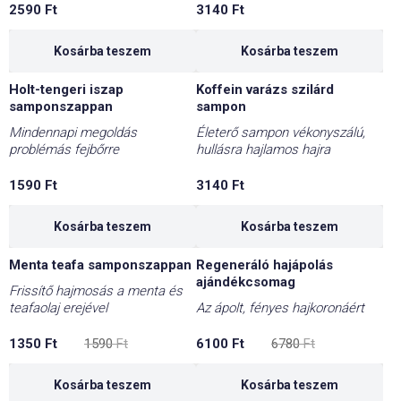
2590
Ft
3140
Ft
Kosárba teszem
Kosárba teszem
Holt-tengeri iszap
Koffein varázs szilárd
samponszappan
sampon
Mindennapi megoldás
Életerő sampon vékonyszálú,
problémás fejbőrre
hullásra hajlamos hajra
1590
Ft
3140
Ft
Kosárba teszem
Kosárba teszem
Menta teafa samponszappan
Regeneráló hajápolás
-15%
-10%
ajándékcsomag
Frissítő hajmosás a menta és
teafaolaj erejével
Az ápolt, fényes hajkoronáért
Original
Current
Original
Current
1350
Ft
1590
Ft
6100
Ft
6780
Ft
price
price
price
price
was:
is:
was:
is:
1590 Ft.
1350 Ft.
6780 Ft.
6100 Ft.
Kosárba teszem
Kosárba teszem