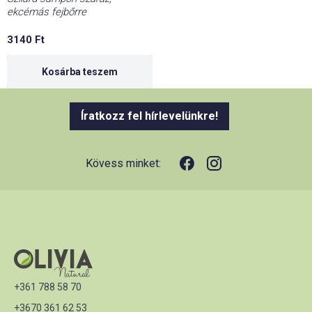
ekcémás fejbőrre
3140
Ft
Kosárba teszem
Íratkozz fel hírlevelünkre!
Kövess minket:
+361 788 58 70
+3670 361 62 53