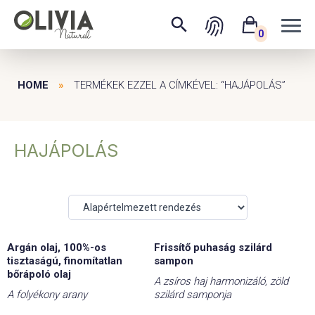
0
HOME
»
TERMÉKEK EZZEL A CÍMKÉVEL: “HAJÁPOLÁS”
HAJÁPOLÁS
Argán olaj, 100%-os
Frissítő puhaság szilárd
tisztaságú, finomítatlan
sampon
bőrápoló olaj
A zsíros haj harmonizáló, zöld
A folyékony arany
szilárd samponja