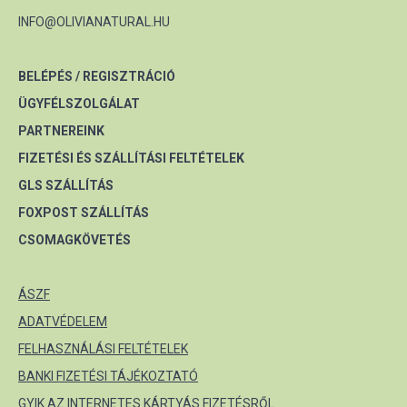
INFO@OLIVIANATURAL.HU
BELÉPÉS / REGISZTRÁCIÓ
ÜGYFÉLSZOLGÁLAT
PARTNEREINK
FIZETÉSI ÉS SZÁLLÍTÁSI FELTÉTELEK
GLS SZÁLLÍTÁS
FOXPOST SZÁLLÍTÁS
CSOMAGKÖVETÉS
ÁSZF
ADATVÉDELEM
FELHASZNÁLÁSI FELTÉTELEK
BANKI FIZETÉSI TÁJÉKOZTATÓ
GYIK AZ INTERNETES KÁRTYÁS FIZETÉSRŐL