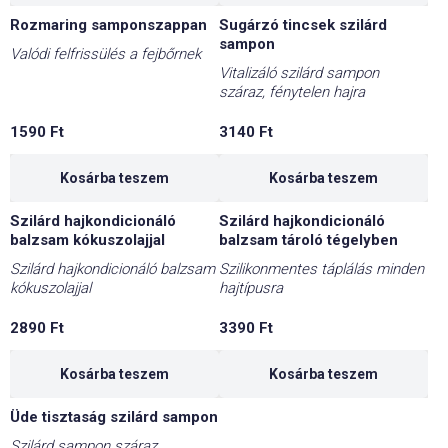
Rozmaring samponszappan
Sugárzó tincsek szilárd
sampon
Valódi felfrissülés a fejbőrnek
Vitalizáló szilárd sampon
száraz, fénytelen hajra
1590
Ft
3140
Ft
Kosárba teszem
Kosárba teszem
Szilárd hajkondicionáló
Szilárd hajkondicionáló
balzsam kókuszolajjal
balzsam tároló tégelyben
Szilárd hajkondicionáló balzsam
Szilikonmentes táplálás minden
kókuszolajjal
hajtípusra
2890
Ft
3390
Ft
Kosárba teszem
Kosárba teszem
Üde tisztaság szilárd sampon
Szilárd sampon száraz,