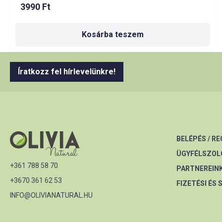
3990
Ft
Kosárba teszem
Íratkozz fel hírlevelünkre!
BELÉPÉS / R
ÜGYFÉLSZOL
+361 788 58 70
PARTNEREIN
+3670 361 62 53
FIZETÉSI ÉS 
INFO@OLIVIANATURAL.HU